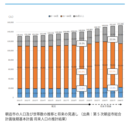
朝霞市の人口及び世帯数の推移と将来の見通し （出典：第 5 次朝霞市総合
計画後期基本計画 将来人口の推計結果）