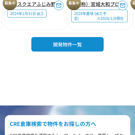
募集中
ロジスクエアふじみ野A
募集中
（仮称）宮城大和プロジェクト
2024年1月31日 竣工
2028年夏頃 (竣工予
定) ※2026/1/8現在
開発物件一覧
CRE倉庫検索で物件をお探しの方へ