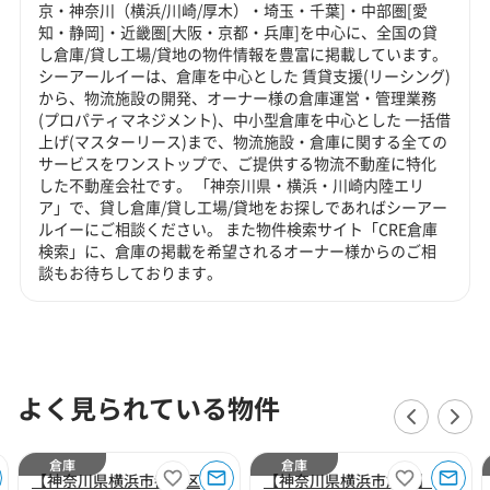
京・神奈川（横浜/川崎/厚木）・埼玉・千葉]・中部圏[愛
知・静岡]・近畿圏[大阪・京都・兵庫]を中心に、全国の貸
し倉庫/貸し工場/貸地の物件情報を豊富に掲載しています。
シーアールイーは、倉庫を中心とした 賃貸支援(リーシング)
から、物流施設の開発、オーナー様の倉庫運営・管理業務
(プロパティマネジメント)、中小型倉庫を中心とした 一括借
上げ(マスターリース)まで、物流施設・倉庫に関する全ての
サービスをワンストップで、ご提供する物流不動産に特化
した不動産会社です。 「神奈川県・横浜・川崎内陸エリ
ア」で、貸し倉庫/貸し工場/貸地をお探しであればシーアー
ルイーにご相談ください。 また物件検索サイト「CRE倉庫
検索」に、倉庫の掲載を希望されるオーナー様からのご相
談もお待ちしております。
よく見られている物件
倉庫
倉庫
【神奈川県横浜市都筑区】横浜中央２
【神奈川県横浜市旭区】横浜８３