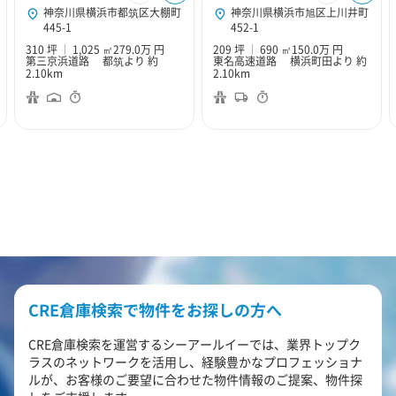
神奈川県横浜市都筑区大棚町
神奈川県横浜市旭区上川井町
445-1
452-1
310 坪
1,025 ㎡
279.0万 円
209 坪
690 ㎡
150.0万 円
第三京浜道路 都筑より 約
東名高速道路 横浜町田より 約
2.10km
2.10km
CRE倉庫検索で物件をお探しの方へ
CRE倉庫検索を運営するシーアールイーでは、業界トップク
ラスのネットワークを活用し、経験豊かなプロフェッショナ
ルが、お客様のご要望に合わせた物件情報のご提案、物件探