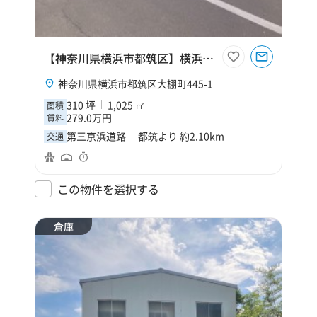
【神奈川県横浜市都筑区】横浜中央２
神奈川県横浜市都筑区大棚町445-1
310 坪
1,025 ㎡
面積
279.0万円
賃料
第三京浜道路 都筑より 約2.10km
交通
この物件を選択する
倉庫