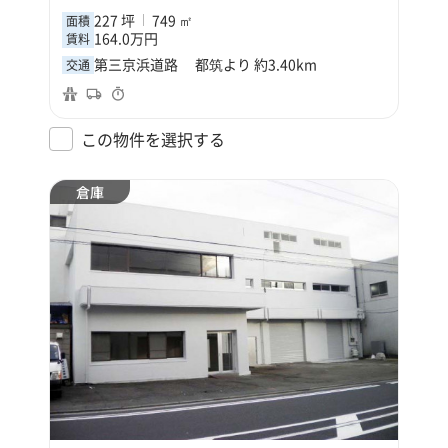
227 坪
749 ㎡
面積
164.0万円
賃料
第三京浜道路 都筑より 約3.40km
交通
この物件を選択する
倉庫