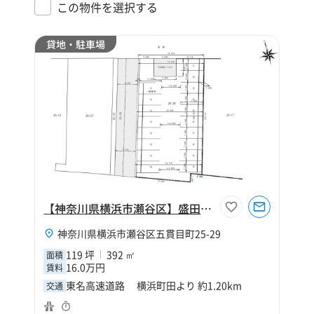
この物件を選択する
貸地・駐車場
【神奈川県横浜市瀬谷区】盛田屋倉庫五貫目駐車場
神奈川県横浜市瀬谷区五貫目町25-29
119 坪
392 ㎡
面積
16.0万円
賃料
東名高速道路 横浜町田より 約1.20km
交通