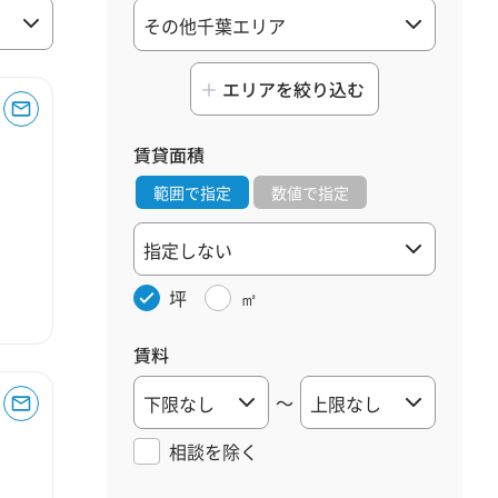
エリアを絞り込む
賃貸面積
範囲で指定
数値で指定
坪
㎡
賃料
～
相談を
除く