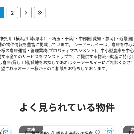
2
奈川（横浜/川崎/厚木）・埼玉・千葉]・中部圏[愛知・静岡]・近畿圏[
貸地の物件情報を豊富に掲載しています。 シーアールイーは、倉庫を中心
ー様の倉庫運営・管理業務(プロパティマネジメント)、中小型倉庫を中
に関する全てのサービスをワンストップで、ご提供する物流不動産に特化
し倉庫/貸し工場/貸地をお探しであればシーアールイーにご相談くださ
希望されるオーナー様からのご相談もお待ちしております。
よく見られている物件
倉庫
18
【千葉県香取市】香取市高萩270坪倉庫
【