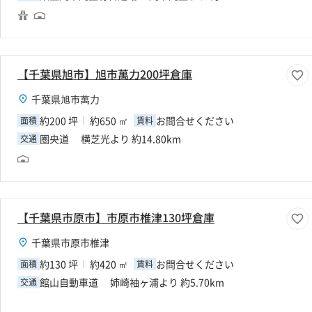
【千葉県旭市】旭市萬力200坪倉庫
千葉県旭市萬力
約200 坪
約650 ㎡
お問合せください
面積
賃料
圏央道 横芝光より 約14.80km
交通
【千葉県市原市】市原市椎津130坪倉庫
千葉県市原市椎津
約130 坪
約420 ㎡
お問合せください
面積
賃料
館山自動車道 姉崎袖ヶ浦より 約5.70km
交通