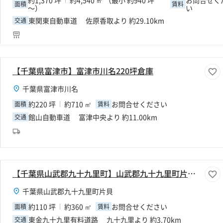
面積
賃料
～）
い
東関東自動車道 佐原香取より 約29.10km
交通
【千葉県富津市】富津市川名220坪倉庫
千葉県富津市川名
約220 坪
約710 ㎡
お問合せください
面積
賃料
館山自動車道 富津中央より 約11.00km
交通
【千葉県山武郡九十九里町】山武郡九十九里町片貝110坪倉庫
千葉県山武郡九十九里町片貝
約110 坪
約360 ㎡
お問合せください
面積
賃料
東金九十九里有料道路 九十九里より 約3.70km
交通