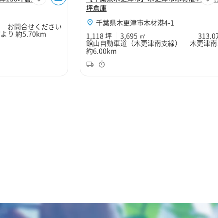
坪倉庫
千葉県木更津市木材港4-1
お問合せください
 約5.70km
1,118 坪
3,695 ㎡
313.
館山自動車道（木更津南支線） 木更津南
約6.00km