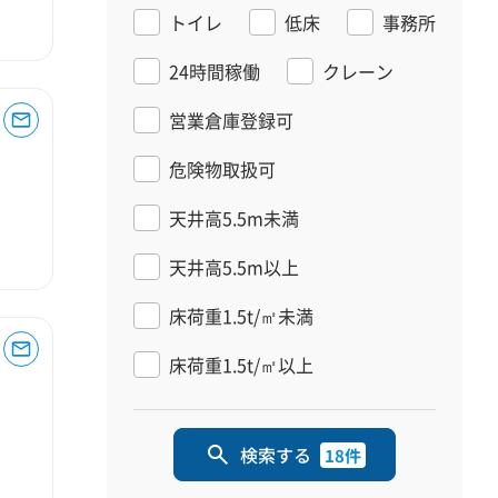
トイレ
低床
事務所
24時間稼働
クレーン
営業倉庫登録可
危険物取扱可
天井高5.5m未満
天井高5.5m以上
床荷重1.5t/㎡未満
床荷重1.5t/㎡以上
検索する
18件