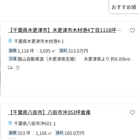
【千葉県木更津市】木更津市木材港4丁目1118坪倉庫
千葉県木更津市木材港4-1
1,118 坪
3,695 ㎡
313.0万円
面積
賃料
館山自動車道（木更津南支線） 木更津南より 約6.00km
交通
【千葉県八街市】八街市沖353坪倉庫
千葉県八街市沖601-1
353 坪
1,166 ㎡
160.0万円
面積
賃料