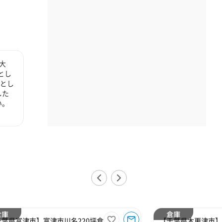
大
とし
心とし
した
い。
倉庫
倉庫
千葉県富津市】富津市川名220坪倉庫
【千葉県木更津市】