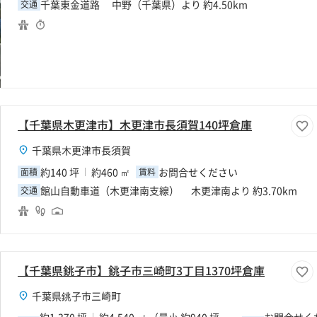
千葉東金道路 中野（千葉県）より 約4.50km
交通
【千葉県木更津市】木更津市長須賀140坪倉庫
千葉県木更津市長須賀
約140 坪
約460 ㎡
お問合せください
面積
賃料
館山自動車道（木更津南支線） 木更津南より 約3.70km
交通
【千葉県銚子市】銚子市三崎町3丁目1370坪倉庫
千葉県銚子市三崎町
約1,370 坪
約4,540 ㎡ （最小 約940 坪
お問合せく