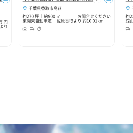
千葉県香取市高萩
約270 坪
約900 ㎡
お問合せください
約2
東関東自動車道 佐原香取より 約10.01km
館山
0万 円
より