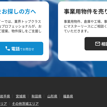
をお探しの方へ
事業用物件を売
イーでは、業界トップクラス
事業用物件、倉庫や工場、
なプロフェッショナルが、お
にマスターリースにご相談
ご提案、物件探しをご支援し
ていただきます。
相
電話
でお問合せ
岩手県
宮城県
秋田県
山形県
福島県
エリア
その他茨城エリア