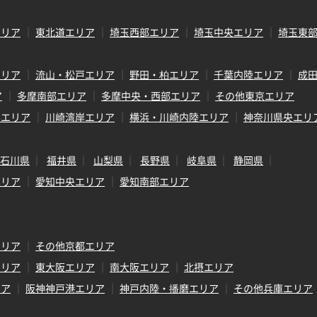
エリア
東北道エリア
埼玉西部エリア
埼玉中央エリア
埼玉東
エリア
流山・松戸エリア
野田・柏エリア
千葉内陸エリア
成
ア
多摩南部エリア
多摩中央・西部エリア
その他東京エリア
岸エリア
川崎湾岸エリア
横浜・川崎内陸エリア
神奈川県央エリ
石川県
福井県
山梨県
長野県
岐阜県
静岡県
エリア
愛知中央エリア
愛知南部エリア
エリア
その他京都エリア
エリア
東大阪エリア
南大阪エリア
北摂エリア
リア
阪神神戸港エリア
神戸内陸・播磨エリア
その他兵庫エリア