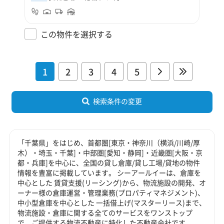
この物件を選択する
1
2
3
4
5
検索条件の変更
「千葉県」をはじめ、首都圏[東京・神奈川（横浜/川崎/厚
木）・埼玉・千葉]・中部圏[愛知・静岡]・近畿圏[大阪・京
都・兵庫]を中心に、全国の貸し倉庫/貸し工場/貸地の物件
情報を豊富に掲載しています。 シーアールイーは、倉庫を
中心とした 賃貸支援(リーシング)から、物流施設の開発、オ
ーナー様の倉庫運営・管理業務(プロパティマネジメント)、
中小型倉庫を中心とした 一括借上げ(マスターリース)まで、
物流施設・倉庫に関する全てのサービスをワンストップ
で、ご提供する物流不動産に特化した不動産会社です。