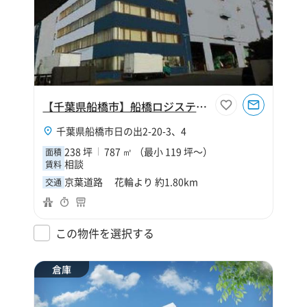
【千葉県船橋市】船橋ロジスティクス事務所区画
千葉県船橋市日の出2-20-3、4
238 坪
787 ㎡ （最小 119 坪～）
面積
相談
賃料
京葉道路 花輪より 約1.80km
交通
この物件を選択する
倉庫