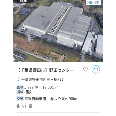
倉庫
分割可能
【千葉県野田市】野田センター
千葉県野田市西三ヶ尾377
5,899 坪
19,501 ㎡
面積
相談
賃料
常磐自動車道 柏より 約4.90km
交通