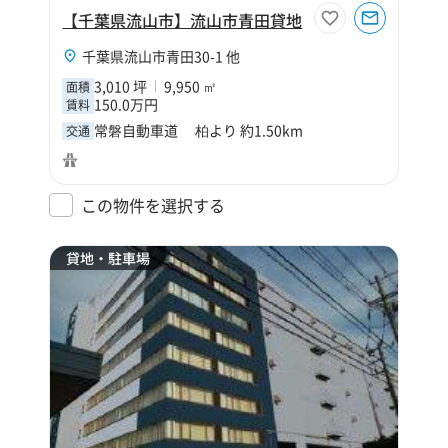
【千葉県流山市】流山市青田貸地
千葉県流山市青田30-1 他
3,010 坪
9,950 ㎡
面積
150.0万円
賃料
常磐自動車道 柏より 約1.50km
交通
この物件を選択する
貸地・駐車場