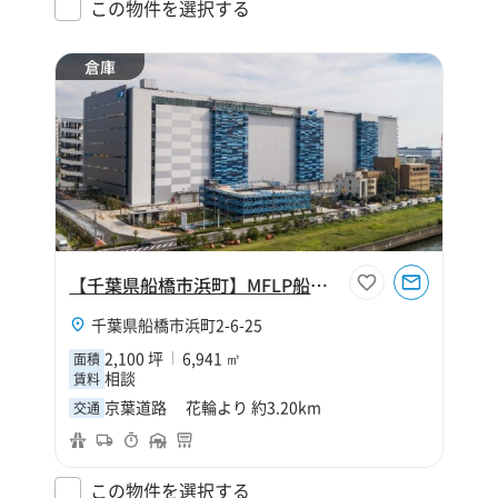
この物件を選択する
倉庫
【千葉県船橋市浜町】MFLP船橋Ⅱ
千葉県船橋市浜町2-6-25
2,100 坪
6,941 ㎡
面積
相談
賃料
京葉道路 花輪より 約3.20km
交通
この物件を選択する