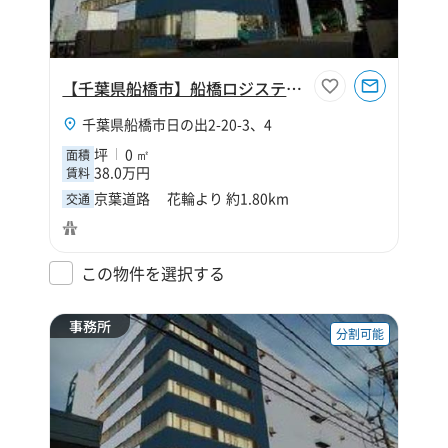
【千葉県船橋市】船橋ロジスティクス駐車場
千葉県船橋市日の出2-20-3、4
坪
0 ㎡
面積
38.0万円
賃料
京葉道路 花輪より 約1.80km
交通
この物件を選択する
事務所
分割可能