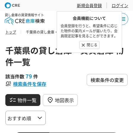
新規会員登録
ログイン
貸し倉庫の賃貸情報サイト
会員機能について
会員登録を行うと、希望条件に応じ
た物件の案内メールが届いたり、会
トップ
千葉県の貸し倉庫・賃貸倉庫 物件一覧
員限定記事を見ることができます。
閉じる
千葉県の貸し倉庫・賃貸倉庫 物
件一覧
79
該当件数
件
検索条件の変更
検索条件を保存
物件一覧
地図表示