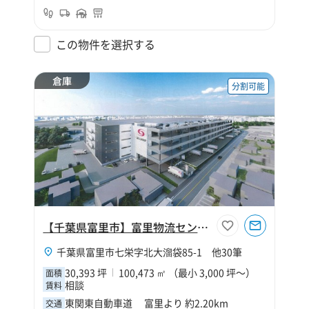
この物件を選択する
倉庫
分割可能
【千葉県富里市】富里物流センター新築計画（仮称）
千葉県富里市七栄字北大溜袋85-1 他30筆
30,393 坪
100,473 ㎡ （最小 3,000 坪～）
面積
相談
賃料
東関東自動車道 富里より 約2.20km
交通