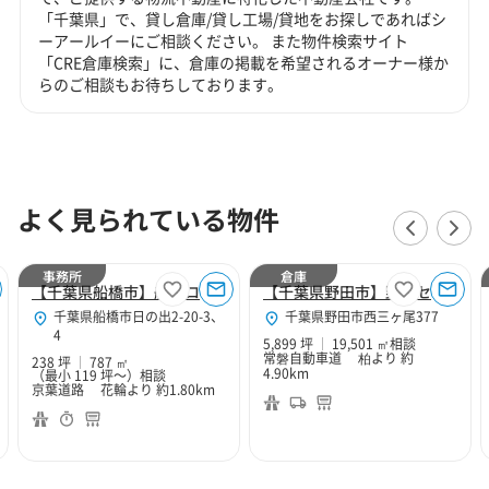
「千葉県」で、貸し倉庫/貸し工場/貸地をお探しであればシ
ーアールイーにご相談ください。 また物件検索サイト
「CRE倉庫検索」に、倉庫の掲載を希望されるオーナー様か
らのご相談もお待ちしております。
よく見られている物件
事務所
倉庫
【千葉県船橋市】船橋ロジスティクス事務所区画
【千葉県野田市】野田センター
千葉県船橋市日の出2-20-3、
千葉県野田市西三ヶ尾377
4
5,899 坪
19,501 ㎡
相談
常磐自動車道 柏より 約
238 坪
787 ㎡
4.90km
（最小 119 坪～）
相談
京葉道路 花輪より 約1.80km