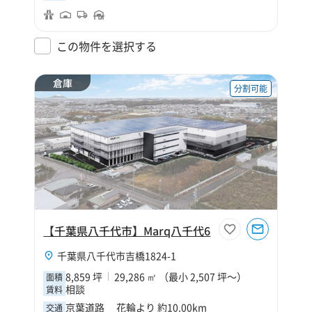
この物件を選択する
倉庫
分割可能
【千葉県八千代市】Marq八千代6
千葉県八千代市吉橋1824-1
8,859 坪
29,286 ㎡ （最小 2,507 坪～）
面積
相談
賃料
京葉道路 花輪より 約10.00km
交通