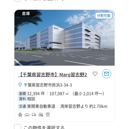
倉庫
分割可能
【千葉県習志野市】Marq習志野2
千葉県習志野市茜浜3-34-3
32,394 坪
107,087 ㎡ （最小 2,014 坪～）
面積
相談
賃料
東関東自動車道 湾岸習志野より 約2.70km
交通
この物件を選択する