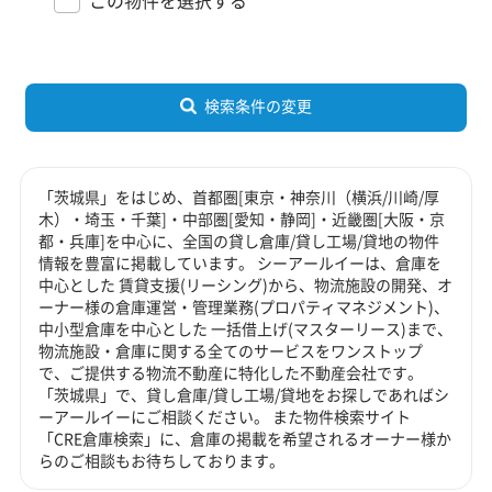
この物件を選択する
検索条件の変更
「茨城県」をはじめ、首都圏[東京・神奈川（横浜/川崎/厚
木）・埼玉・千葉]・中部圏[愛知・静岡]・近畿圏[大阪・京
都・兵庫]を中心に、全国の貸し倉庫/貸し工場/貸地の物件
情報を豊富に掲載しています。 シーアールイーは、倉庫を
中心とした 賃貸支援(リーシング)から、物流施設の開発、オ
ーナー様の倉庫運営・管理業務(プロパティマネジメント)、
中小型倉庫を中心とした 一括借上げ(マスターリース)まで、
物流施設・倉庫に関する全てのサービスをワンストップ
で、ご提供する物流不動産に特化した不動産会社です。
「茨城県」で、貸し倉庫/貸し工場/貸地をお探しであればシ
ーアールイーにご相談ください。 また物件検索サイト
「CRE倉庫検索」に、倉庫の掲載を希望されるオーナー様か
らのご相談もお待ちしております。