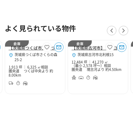
よく見られている物件
倉庫
倉庫
【茨城県つくば市】LFつくば
【茨城県古河市】プロロジスパーク古河4
茨城県つくば市さくらの森
茨城県古河市北利根15
25-2
12,484 坪
41,270 ㎡
（最小 2,578 坪～）
相談
1,913 坪
6,325 ㎡
相談
圏央道 境古河より 約4.50km
圏央道 つくば中央より 約
8.00km