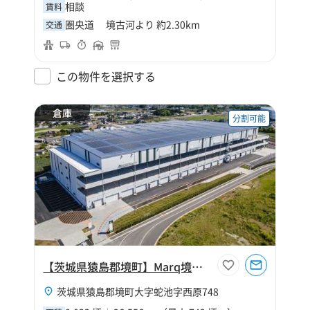
相談
賃料
圏央道 境古河より 約2.30km
交通
この物件を選択する
倉庫
分割可能
【茨城県猿島郡境町】Marq境古河1
茨城県猿島郡境町大字蛇池字西原748