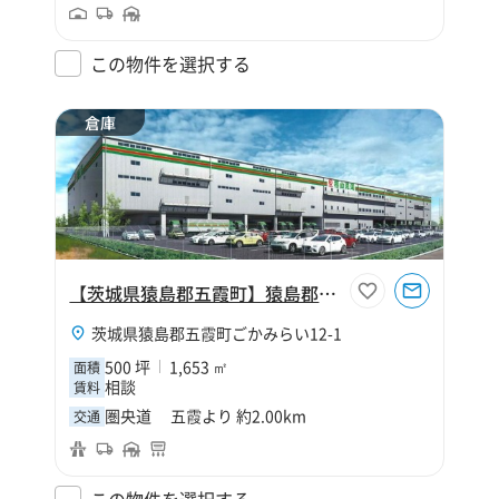
この物件を選択する
倉庫
【茨城県猿島郡五霞町】猿島郡五霞町ごかみらい500坪倉庫（寄託）
茨城県猿島郡五霞町ごかみらい12-1
500 坪
1,653 ㎡
面積
相談
賃料
圏央道 五霞より 約2.00km
交通