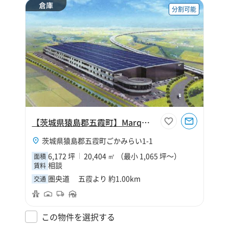
倉庫
分割可能
【茨城県猿島郡五霞町】Marq圏央五霞
茨城県猿島郡五霞町ごかみらい1-1
6,172 坪
20,404 ㎡ （最小 1,065 坪～）
面積
相談
賃料
圏央道 五霞より 約1.00km
交通
この物件を選択する