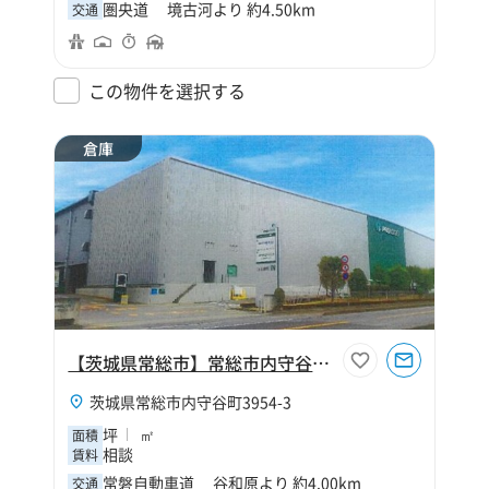
圏央道 境古河より 約4.50km
交通
この物件を選択する
倉庫
【茨城県常総市】常総市内守谷町倉庫
茨城県常総市内守谷町3954-3
坪
㎡
面積
相談
賃料
常磐自動車道 谷和原より 約4.00km
交通