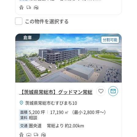
この物件を選択する
倉庫
分割可能
【茨城県常総市】グッドマン常総
茨城県常総市むすびまち10
5,200 坪
17,190 ㎡ （最小 2,800 坪～）
面積
相談
賃料
圏央道 常総より 約2.00km
交通