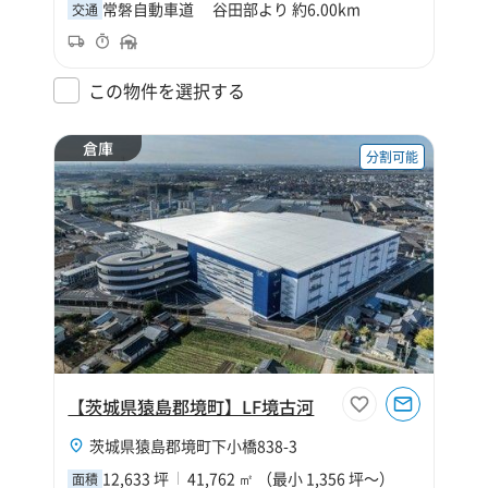
常磐自動車道 谷田部より 約6.00km
交通
この物件を選択する
倉庫
分割可能
【茨城県猿島郡境町】LF境古河
茨城県猿島郡境町下小橋838-3
12,633 坪
41,762 ㎡ （最小 1,356 坪～）
面積