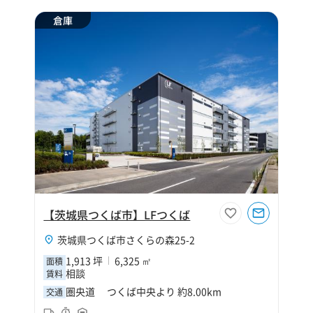
倉庫
【茨城県つくば市】LFつくば
茨城県つくば市さくらの森25-2
1,913 坪
6,325 ㎡
面積
相談
賃料
圏央道 つくば中央より 約8.00km
交通