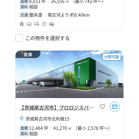
8,033 坪
26,556 ㎡ （最小 742 坪～）
面積
相談
賃料
圏央道 境古河より 約0.40km
交通
この物件を選択する
倉庫
分割可能
【茨城県古河市】プロロジスパーク古河4
茨城県古河市北利根15
12,484 坪
41,270 ㎡ （最小 2,578 坪～）
面積
相談
賃料