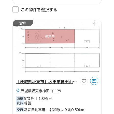
この物件を選択する
倉庫
【茨城県坂東市】坂東市神田山573坪倉庫（寄託）
茨城県坂東市神田山1129
573 坪
1,895 ㎡
面積
相談
賃料
常磐自動車道 谷和原より 約9.50km
交通