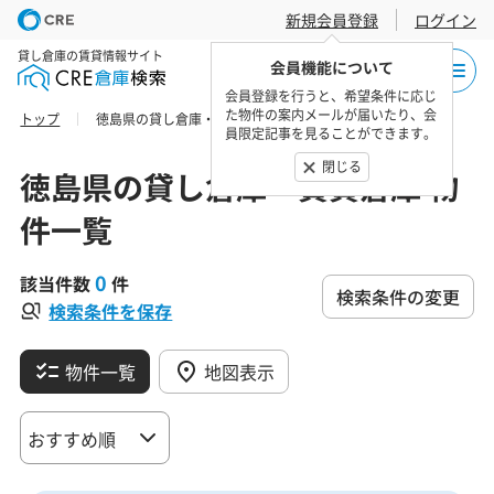
新規会員登録
ログイン
貸し倉庫の賃貸情報サイト
会員機能について
会員登録を行うと、希望条件に応じ
た物件の案内メールが届いたり、会
トップ
徳島県の貸し倉庫・賃貸倉庫 物件一覧
員限定記事を見ることができます。
閉じる
徳島県の貸し倉庫・賃貸倉庫 物
件一覧
0
該当件数
件
検索条件の変更
検索条件を保存
物件一覧
地図表示