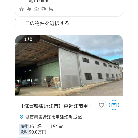
約1.00km
この物件を選択する
工場
【滋賀県東近江市】東近江市甲津畑町361坪工場
滋賀県東近江市甲津畑町1289
361 坪
1,194 ㎡
面積
50.0万円
賃料