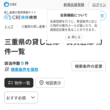
新規会員登録
ログイン
貸し倉庫の賃貸情報サイト
会員機能について
会員登録を行うと、希望条件に応じ
た物件の案内メールが届いたり、会
トップ
三重県の貸し倉庫・賃貸倉庫 物件一覧
員限定記事を見ることができます。
閉じる
三重県の貸し倉庫・賃貸倉庫 物
件一覧
0
該当件数
件
検索条件の変更
検索条件を保存
物件一覧
地図表示