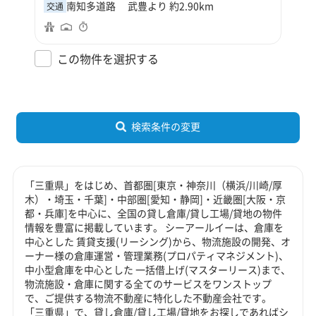
南知多道路 武豊より 約2.90km
交通
この物件を選択する
検索条件の変更
「三重県」をはじめ、首都圏[東京・神奈川（横浜/川崎/厚
木）・埼玉・千葉]・中部圏[愛知・静岡]・近畿圏[大阪・京
都・兵庫]を中心に、全国の貸し倉庫/貸し工場/貸地の物件
情報を豊富に掲載しています。 シーアールイーは、倉庫を
中心とした 賃貸支援(リーシング)から、物流施設の開発、オ
ーナー様の倉庫運営・管理業務(プロパティマネジメント)、
中小型倉庫を中心とした 一括借上げ(マスターリース)まで、
物流施設・倉庫に関する全てのサービスをワンストップ
で、ご提供する物流不動産に特化した不動産会社です。
「三重県」で、貸し倉庫/貸し工場/貸地をお探しであればシ