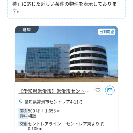
積」に応じた近しい条件の物件を表示しておりま
す。
倉庫
分割可能
【愛知県常滑市】常滑市セントレア500坪倉庫（寄託）
愛知県常滑市セントレア4-11-3
500 坪
1,653 ㎡
面積
相談
賃料
セントレアライン セントレア東より 約
交通
0.10km