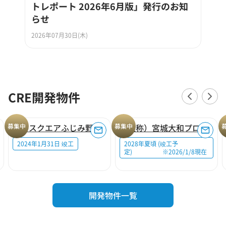
トレポート 2026年6月版」発行のお知
らせ
2026年07月30日(木)
CRE開発物件
募集中
ロジスクエアふじみ野A
募集中
（仮称）宮城大和プロジェクト
2024年1月31日 竣工
2028年夏頃 (竣工予
定) ※2026/1/8現在
開発物件一覧