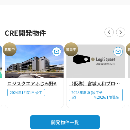
CRE開発物件
募集中
募集中
ロジスクエアふじみ野A
（仮称）宮城大和プロジェクト
2024年1月31日 竣工
2028年夏頃 (竣工予
定) ※2026/1/8現在
開発物件一覧