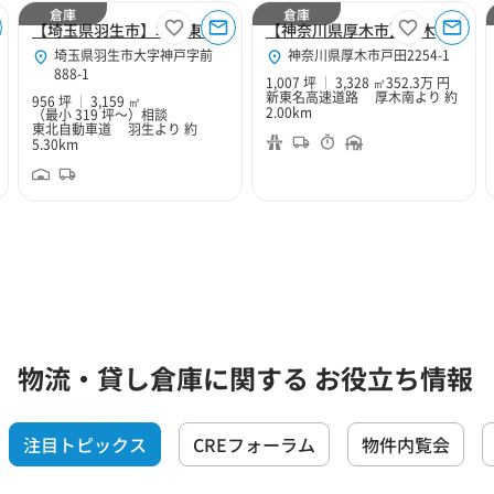
倉庫
倉庫
【埼玉県羽生市】北関東Hubセンター
【神奈川県厚木市】厚木１０２
埼玉県羽生市大字神戸字前
神奈川県厚木市戸田2254-1
888-1
1,007 坪
3,328 ㎡
352.3万 円
新東名高速道路 厚木南より 約
956 坪
3,159 ㎡
2.00km
（最小 319 坪～）
相談
東北自動車道 羽生より 約
5.30km
物流・貸し倉庫に関する お役立ち情報
注目トピックス
CREフォーラム
物件内覧会