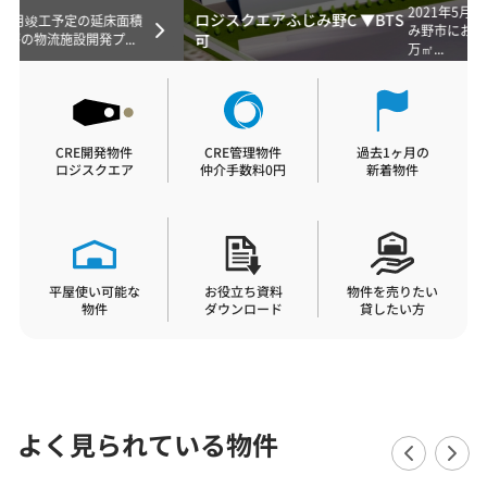
2021年5月24日、埼玉県ふじ
ロジスクエアふじみ野C ▼BTS
み野市において開発用地約12
可
万㎡...
CRE開発物件
CRE管理物件
過去1ヶ月の
ロジスクエア
仲介手数料0円
新着物件
平屋使い可能な
お役立ち資料
物件を売りたい
物件
ダウンロード
貸したい方
よく見られている物件