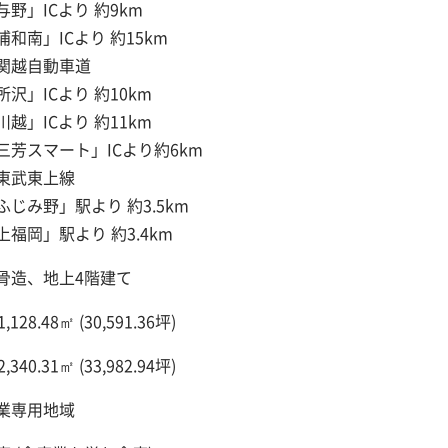
与野」ICより 約9km
浦和南」ICより 約15km
関越自動車道
所沢」ICより 約10km
川越」ICより 約11km
三芳スマート」ICより約6km
東武東上線
ふじみ野」駅より 約3.5km
上福岡」駅より 約3.4km
骨造、地上4階建て
1,128.48㎡ (30,591.36坪)
2,340.31㎡ (33,982.94坪)
業専用地域