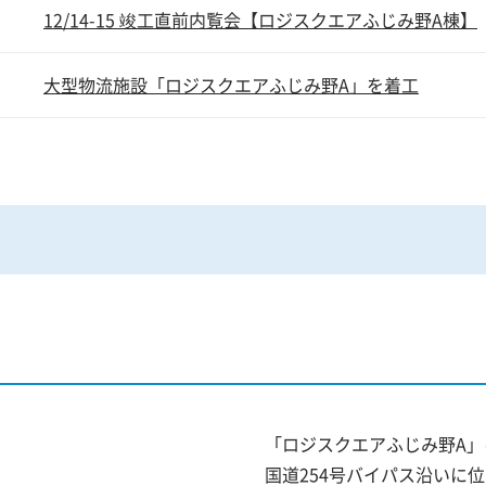
12/14-15 竣工直前内覧会【ロジスクエアふじみ野A棟】
大型物流施設「ロジスクエアふじみ野A」を着工
「ロジスクエアふじみ野A
国道254号バイパス沿いに位