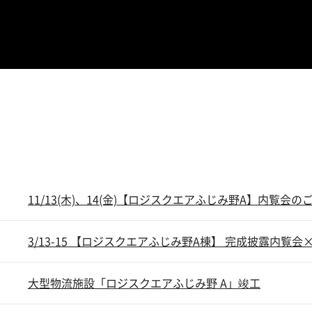
11/13(木)、14(金)【ロジスクエアふじみ野A】内覧会の
3/13-15 【ロジスクエアふじみ野A棟】 完成披露内覧
大型物流施設「ロジスクエアふじみ野 A」竣工