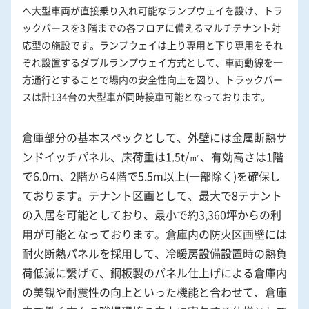
へ大型車両が直接乗り入れ可能なランプウェイを設け、トラ
ックバースを3 階までの各フロアに備えるマルチテナント対
応型の施設です。ランプウェイは上り専用と下り専用をそれ
ぞれ設置するダブルランプウェイ方式として、車両動線を一
方通行とすることで場内の安全性向上を図り、トラックバー
スは計134台の大型車が同時接車可能となっております。
倉庫部分の基本スペックとして、外壁には金属断熱サ
ンドイッチパネル、床荷重は1.5t/㎡、有効高さは1階
で6.0ｍ、2階から4階で5.5m以上(一部除く)を確保し
ております。テナント区画として、最大で8テナント
の入居を可能としており、最小で約3,360坪からの利
用が可能となっております。倉庫内の防火区画壁には
耐火断熱パネルを採用して、冷暖房設備設置時の熱負
荷低減に繋げて、鋼板製のパネル仕上げによる倉庫内
の美観や耐震性の向上といった機能と合わせて、倉庫