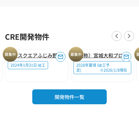
CRE開発物件
募集中
ロジスクエアふじみ野A
募集中
（仮称）宮城大和プロジェクト
2024年1月31日 竣工
2028年夏頃 (竣工予
定) ※2026/1/8現在
開発物件一覧