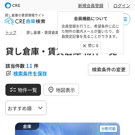
新規会員登録
ログイン
貸し倉庫の賃貸情報サイト
会員機能について
会員登録を行うと、希望条件に応じ
た物件の案内メールが届いたり、会
トップ
貸し倉庫・賃貸倉庫 物件一覧
員限定記事を見ることができます。
閉じる
貸し倉庫・賃貸倉庫 物件一覧
11
該当件数
件
検索条件の変更
検索条件を保存
物件一覧
地図表示
倉庫
分割可能