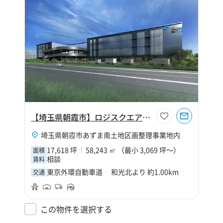
【埼玉県朝霞市】ロジスクエア朝霞A
埼玉県朝霞市あずま南土地区画整理事業地内
17,618 坪
58,243 ㎡ （最小 3,069 坪～）
面積
相談
賃料
東京外環自動車道 和光北より 約1.00km
交通
この物件を選択する