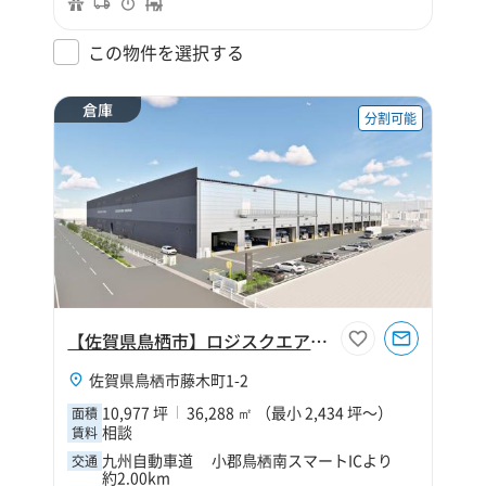
この物件を選択する
倉庫
分割可能
【佐賀県鳥栖市】ロジスクエア鳥栖Ⅱ
佐賀県鳥栖市藤木町1-2
10,977 坪
36,288 ㎡ （最小 2,434 坪～）
面積
相談
賃料
九州自動車道 小郡鳥栖南スマートICより
交通
約2.00km