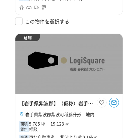
この物件を選択する
倉庫
【岩手県紫波郡】（仮称）岩手紫波プロジェクト
岩手県紫波郡紫波町稲藤升形 地内
5,785 坪
19,123 ㎡
面積
相談
賃料
東北自動車道 紫波より 約0.16km
交通