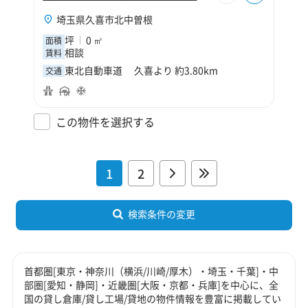
埼玉県久喜市北中曽根
坪
0 ㎡
面積
相談
賃料
東北自動車道 久喜より 約3.80km
交通
この物件を選択する
1
2
検索条件の変更
首都圏[東京・神奈川（横浜/川崎/厚木）・埼玉・千葉]・中
部圏[愛知・静岡]・近畿圏[大阪・京都・兵庫]を中心に、全
国の貸し倉庫/貸し工場/貸地の物件情報を豊富に掲載してい