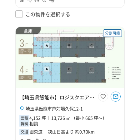
この物件を選択する
倉庫
分割可能
【埼玉県飯能市】ロジスクエア狭山日高
埼玉県飯能市芦苅場久保12-1
4,152 坪
13,726 ㎡ （最小 665 坪～）
面積
相談
賃料
圏央道 狭山日高より 約0.70km
交通