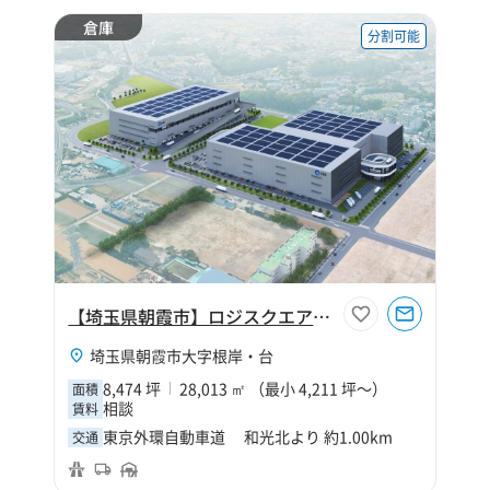
倉庫
分割可能
【埼玉県朝霞市】ロジスクエア朝霞B
埼玉県朝霞市大字根岸・台
8,474 坪
28,013 ㎡ （最小 4,211 坪～）
面積
相談
賃料
東京外環自動車道 和光北より 約1.00km
交通