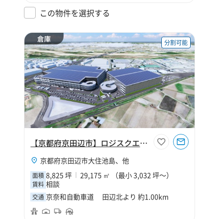
この物件を選択する
倉庫
分割可能
【京都府京田辺市】ロジスクエア京田辺B
京都府京田辺市大住池島、他
8,825 坪
29,175 ㎡ （最小 3,032 坪～）
面積
相談
賃料
京奈和自動車道 田辺北より 約1.00km
交通