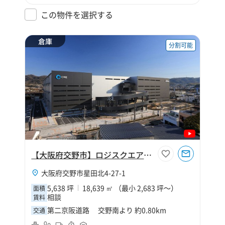
この物件を選択する
倉庫
分割可能
【大阪府交野市】ロジスクエア大阪交野
大阪府交野市星田北4-27-1
5,638 坪
18,639 ㎡ （最小 2,683 坪～）
面積
相談
賃料
第二京阪道路 交野南より 約0.80km
交通