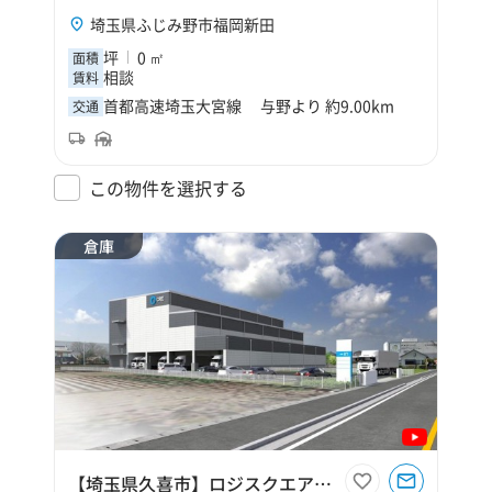
埼玉県ふじみ野市福岡新田
坪
0 ㎡
面積
相談
賃料
首都高速埼玉大宮線 与野より 約9.00km
交通
この物件を選択する
倉庫
【埼玉県久喜市】ロジスクエア久喜Ⅲ