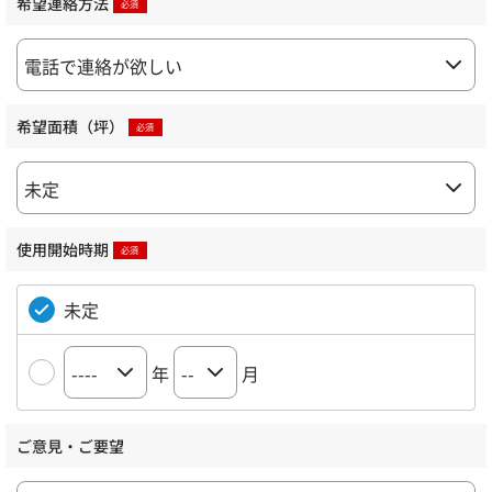
希望連絡方法
希望面積（坪）
使用開始時期
未定
年
月
ご意見・ご要望