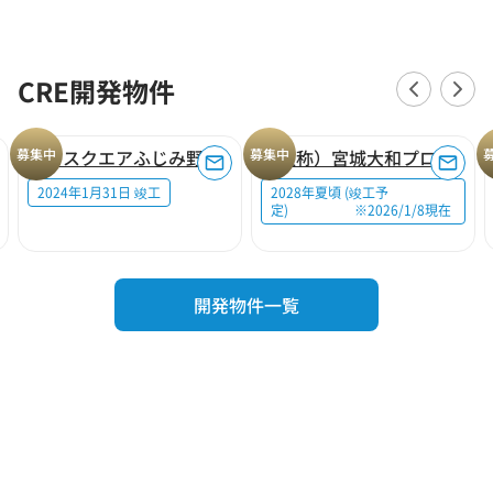
CRE開発物件
募集中
ロジスクエアふじみ野A
募集中
（仮称）宮城大和プロジェクト
2024年1月31日 竣工
2028年夏頃 (竣工予
定) ※2026/1/8現在
開発物件一覧