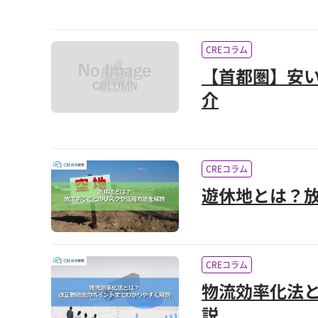
CREコラム
【首都圏】安
介
CREコラム
遊休地とは？
CREコラム
物流効率化法
説