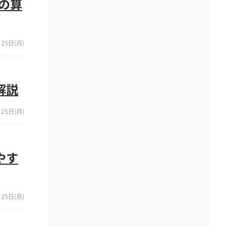
の算
25日(月)
解説
25日(月)
やす
25日(月)