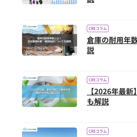
CREコラム
倉庫の耐用年
説
CREコラム
【2026年最
も解説
CREコラム