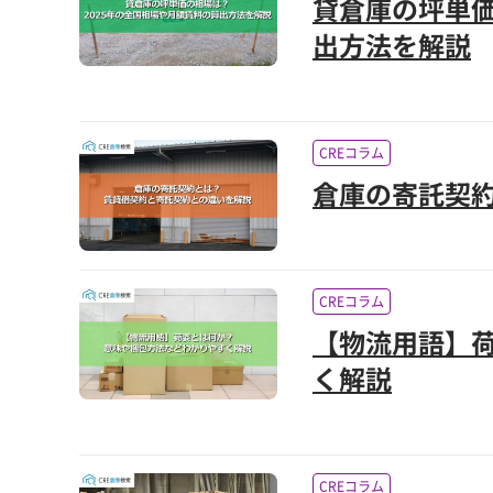
貸倉庫の坪単価
出方法を解説
CREコラム
倉庫の寄託契
CREコラム
【物流用語】
く解説
CREコラム