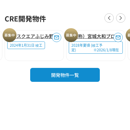
CRE開発物件
募集中
ロジスクエアふじみ野A
募集中
（仮称）宮城大和プロジェクト
2024年1月31日 竣工
2028年夏頃 (竣工予
定) ※2026/1/8現在
開発物件一覧