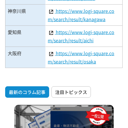
神奈川県
https://www.logi-square.co
m/search/result/kanagawa
愛知県
https://www.logi-square.co
m/search/result/aichi
大阪府
https://www.logi-square.co
m/search/result/osaka
最新のコラム記事
注目トピックス