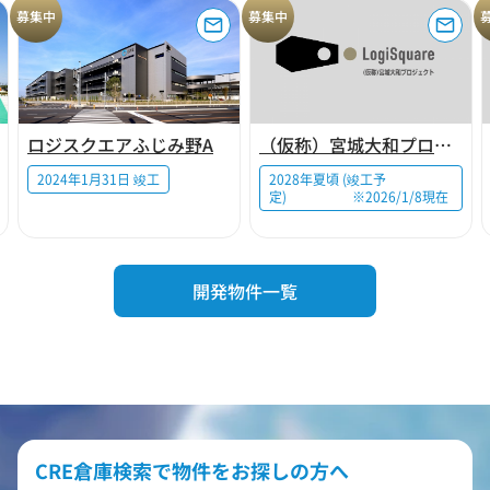
募集中
募集中
ロジスクエアふじみ野A
（仮称）宮城大和プロジェクト
2024年1月31日 竣工
2028年夏頃 (竣工予
定) ※2026/1/8現在
開発物件一覧
CRE倉庫検索で物件をお探しの方へ