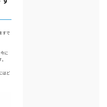
ますで
ら今に
す。
にはど