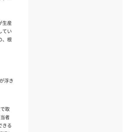
が生産
してい
の、根
題が浮き
社で取
担当者
できる