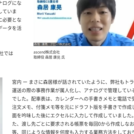
ナログにな
していま
に必要とな
データを活
。
ascend株式会社
社では
取締役 森居 康晃 氏
宮内 ー まさに森居様が話されていたように、弊社もト
運送の際の事務作業が属人化し、アナログで管理してい
でした。配車表は、カレンダーへの手書きメモと電話で
注文メモ、付箋メモ等を元にドラフト版を手書きで作成
面を吟味した後にエクセルに入力して作成していました
た、渡し先ごとに要求される帳票を毎回0から作成しな
等、同じような情報を何度も入力する業務方法をしてお