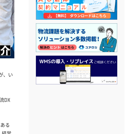
が、い
流DX
である
、経営