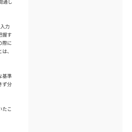
間通し
重入力
把握す
の際に
とは、
な基準
きず分
いたこ