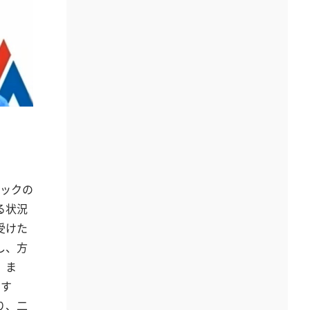
ラックの
る状況
受けた
し、方
。ま
おす
り、二