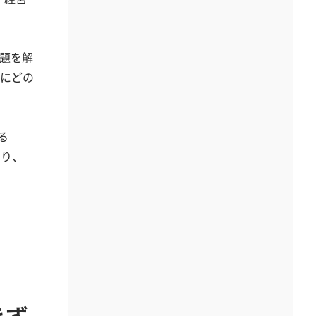
課題を解
的にどの
る
のり、
きず