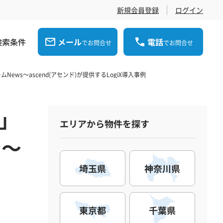
新規会員登録
ログイン
検索条件
メール
電話
でお問合せ
でお問合せ
s～ascend(アセンド)が提供するLogiX導入事例
X」
エリアから物件を探す
 ～
埼玉県
神奈川県
東京都
千葉県