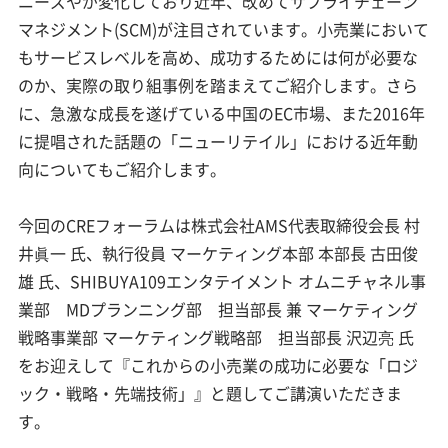
ニーズやが変化しており近年、改めてサプライチェーン
マネジメント(SCM)が注目されています。小売業において
もサービスレベルを高め、成功するためには何が必要な
のか、実際の取り組事例を踏まえてご紹介します。さら
に、急激な成長を遂げている中国のEC市場、また2016年
に提唱された話題の「ニューリテイル」における近年動
向についてもご紹介します。
今回のCREフォーラムは株式会社AMS代表取締役会長 村
井眞一 氏、執行役員 マーケティング本部 本部長 古田俊
雄 氏、SHIBUYA109エンタテイメント オムニチャネル事
業部 MDプランニング部 担当部長 兼 マーケティング
戦略事業部 マーケティング戦略部 担当部長 沢辺亮 氏
をお迎えして『これからの小売業の成功に必要な「ロジ
ック・戦略・先端技術」』と題してご講演いただきま
す。