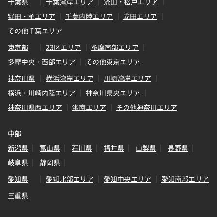
千葉県
千葉湾岸エリア
流山・松戸エリア
野田・柏エリア
千葉内陸エリア
成田エリア
その他千葉エリア
東京都
23区エリア
多摩南部エリア
多摩中央・西部エリア
その他東京エリア
神奈川県
横浜湾岸エリア
川崎湾岸エリア
横浜・川崎内陸エリア
神奈川県央エリア
神奈川県西エリア
湘南エリア
その他神奈川エリア
中部
新潟県
富山県
石川県
福井県
山梨県
長野県
岐阜県
静岡県
愛知県
愛知北部エリア
愛知中央エリア
愛知南部エリア
三重県