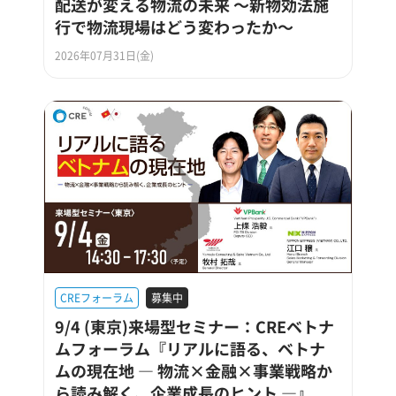
配送が変える物流の未来 ～新物効法施
行で物流現場はどう変わったか～
2026年07月31日(金)
CREフォーラム
募集中
9/4 (東京)来場型セミナー：CREベトナ
ムフォーラム『リアルに語る、ベトナ
ムの現在地 ― 物流×金融×事業戦略か
ら読み解く、企業成長のヒント ―』