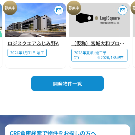
募集中
募集中
ロジスクエアふじみ野A
（仮称）宮城大和プロジェクト
2024年1月31日 竣工
2028年夏頃 (竣工予
定) ※2026/1/8現在
開発物件一覧
CRE倉庫検索で物件をお探しの方へ