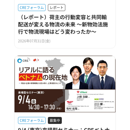
CREフォーラム
レポート
（レポート）荷主の行動変容と共同輸
配送が変える物流の未来 ～新物効法施
行で物流現場はどう変わったか～
2026年07月31日(金)
CREフォーラム
募集中
9/4 (東京)来場型セミナー：CREベトナ