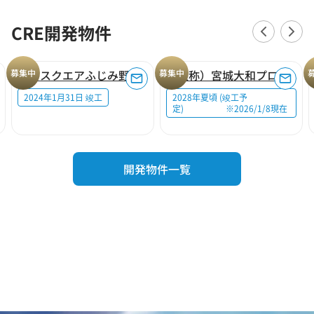
CRE開発物件
募集中
ロジスクエアふじみ野A
募集中
（仮称）宮城大和プロジェクト
2024年1月31日 竣工
2028年夏頃 (竣工予
定) ※2026/1/8現在
開発物件一覧