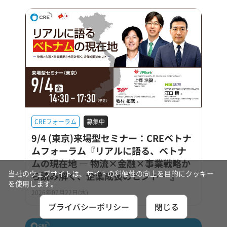
CREフォーラム
募集中
9/4 (東京)来場型セミナー：CREベトナ
ムフォーラム『リアルに語る、ベトナ
ムの現在地 ― 物流×金融×事業戦略か
当社のウェブサイトは、サイトの利便性の向上を目的にクッキー
ら読み解く、企業成長のヒント ―』
を使用します。
2026年07月22日(水)
プライバシーポリシー
閉じる