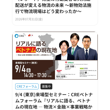
配送が変える物流の未来 ～新物効法施
行で物流現場はどう変わったか～
2026年07月31日(金)
CREフォーラム
募集中
9/4 (東京)来場型セミナー：CREベトナ
ムフォーラム『リアルに語る、ベトナ
ムの現在地 ― 物流×金融×事業戦略か