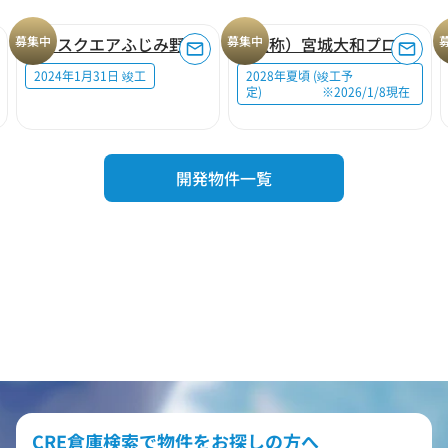
募集中
ロジスクエアふじみ野A
募集中
（仮称）宮城大和プロジェクト
2024年1月31日 竣工
2028年夏頃 (竣工予
定) ※2026/1/8現在
開発物件一覧
CRE倉庫検索で物件をお探しの方へ