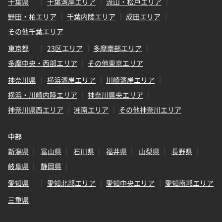
千葉県
千葉湾岸エリア
流山・松戸エリア
野田・柏エリア
千葉内陸エリア
成田エリア
その他千葉エリア
東京都
23区エリア
多摩南部エリア
多摩中央・西部エリア
その他東京エリア
神奈川県
横浜湾岸エリア
川崎湾岸エリア
横浜・川崎内陸エリア
神奈川県央エリア
神奈川県西エリア
湘南エリア
その他神奈川エリア
中部
新潟県
富山県
石川県
福井県
山梨県
長野県
岐阜県
静岡県
愛知県
愛知北部エリア
愛知中央エリア
愛知南部エリア
三重県