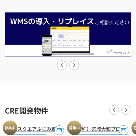
CRE開発物件
募集中
ロジスクエアふじみ野A
募集中
（仮称）宮城大和プロジェクト