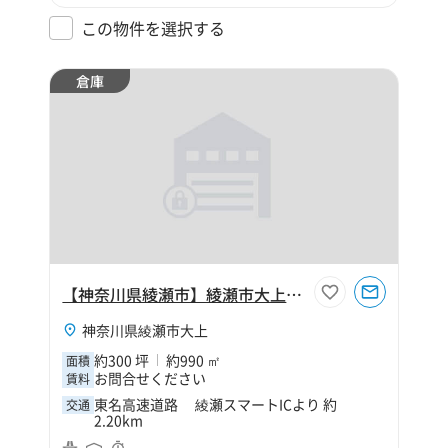
この物件を選択する
倉庫
【神奈川県綾瀬市】綾瀬市大上1丁目300坪倉庫
神奈川県綾瀬市大上
約300 坪
約990 ㎡
面積
お問合せください
賃料
東名高速道路 綾瀬スマートICより 約
交通
2.20km