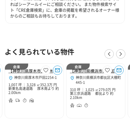
ればシーアールイーにご相談ください。 また物件検索サイ
ト「CRE倉庫検索」に、倉庫の掲載を希望されるオーナー様
からのご相談もお待ちしております。
よく見られている物件
倉庫
倉庫
【神奈川県厚木市】厚木１０２
【神奈川県横浜市都筑区】横浜中央２
神奈川県厚木市戸田2254-1
神奈川県横浜市都筑区大棚町
445-1
1,007 坪
3,328 ㎡
352.3万 円
新東名高速道路 厚木南より 約
310 坪
1,025 ㎡
279.0万 円
2.00km
第三京浜道路 都筑より 約
2.10km