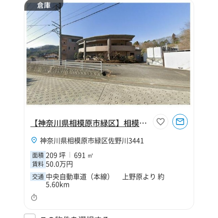
倉庫
【神奈川県相模原市緑区】相模原市緑区佐野川209坪倉庫
神奈川県相模原市緑区佐野川3441
209 坪
691 ㎡
面積
50.0万円
賃料
中央自動車道（本線） 上野原より 約
交通
5.60km