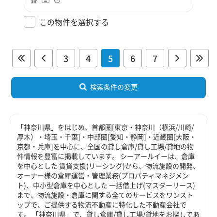
この物件を選択する
3
4
5
6
7
検索条件の変更
「神奈川県」をはじめ、首都圏[東京・神奈川（横浜/川崎/
厚木）・埼玉・千葉]・中部圏[愛知・静岡]・近畿圏[大阪・
京都・兵庫]を中心に、全国の貸し倉庫/貸し工場/貸地の物
件情報を豊富に掲載しています。 シーアールイーは、倉庫
を中心とした 賃貸支援(リーシング)から、物流施設の開発、
オーナー様の倉庫運営・管理業務(プロパティマネジメン
ト)、中小型倉庫を中心とした 一括借上げ(マスターリース)
まで、物流施設・倉庫に関する全てのサービスをワンスト
ップで、ご提供する物流不動産に特化した不動産会社で
す。 「神奈川県」で、貸し倉庫/貸し工場/貸地をお探しであ