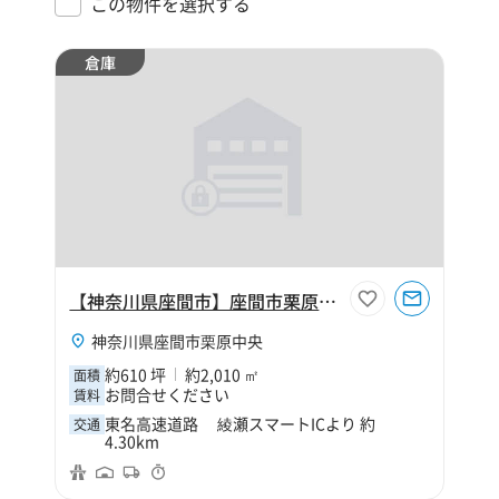
この物件を選択する
倉庫
【神奈川県座間市】座間市栗原中央5丁目610坪倉庫
神奈川県座間市栗原中央
約610 坪
約2,010 ㎡
面積
お問合せください
賃料
東名高速道路 綾瀬スマートICより 約
交通
4.30km