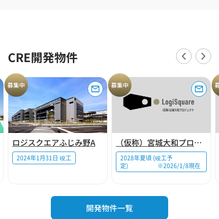
CRE開発物件
募集中
募集中
ロジスクエアふじみ野A
（仮称）宮城大和プロジェクト
2024年1月31日 竣工
2028年夏頃 (竣工予
定) ※2026/1/8現在
開発物件一覧