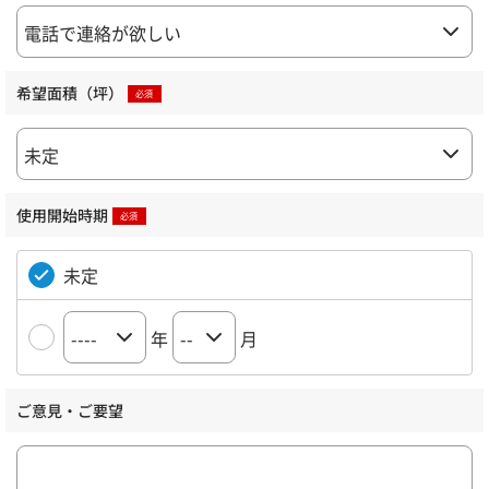
希望面積（坪）
使用開始時期
未定
年
月
ご意見・ご要望