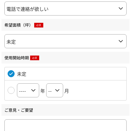
希望面積（坪）
使用開始時期
未定
年
月
ご意見・ご要望