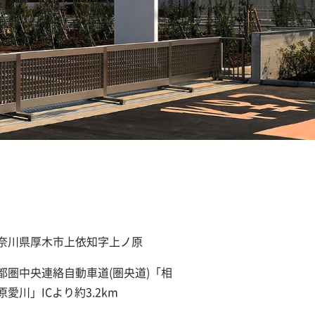
奈川県厚木市上依知字上ノ原
都圏中央連絡自動車道(圏央道)「相
原愛川」ICより約3.2km