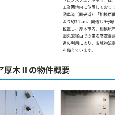
工業団地内に位置しており
動車道（圏央道）「相模原
より約3.2km、国道129
位置し、厚木市内、相模原
圏央道経由での東名高速自
道の利用により、広域物流
を備えています。
ア厚木Ⅱの物件概要