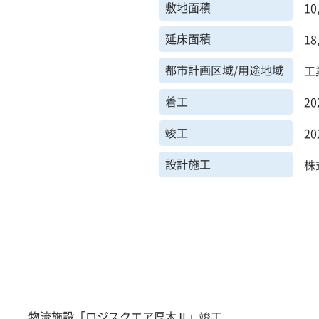
敷地面積
10
延床面積
18
都市計画区域/用途地域
工
着工
2
竣工
2
設計施工
株
物流施設「ロジスクエア厚木Ⅱ」竣工