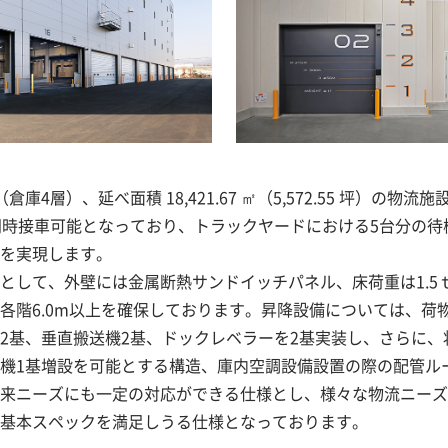
庫4層）、延べ面積 18,421.67 ㎡（5,572.55 坪）の物
同時接車可能となっており、トラックヤードにおける5台分の待
を実現します。
して、外壁には金属断熱サンドイッチパネル、床荷重は1.5ｔ/
各階6.0m以上を確保しております。昇降設備については、荷
in）を2基、垂直搬送機2基、ドックレベラーを2基実装し、さら
機1基増設を可能とする構造、庫内空調設備設置の際の配管ル
来ニーズにも一定の対応ができる仕様とし、様々な物流ニーズ
基本スペックを満足しうる仕様となっております。