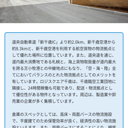
道央自動車道「新千歳IC」より約2.0km、新千歳空港から
約8.3kmと、新千歳空港を利用する航空貨物の物流拠点と
して優れた場所に位置しています。また、道央道を通じ、
道内最大消費地である札幌と、海上貨物取扱量が道内最大
を誇る苫小牧港との中継地点にもなり、「空・海・陸」全
てにおいてバランスのとれた物流拠点としてのメリットを
有しています。ロジスクエア千歳は、千歳臨空工業団地に
隣接し、24時間稼働も可能であり、配送・物流拠点とし
て優位性がある物件となっています。周辺は、製造業や卸
売業の企業が多く集積しています。
倉庫のスペックとしては、高床・両面バースの物流施設
で、平屋建てのため保管効率が良く、経済性の高い物流施
設といえます。また、両面バースにすることにより、頻度