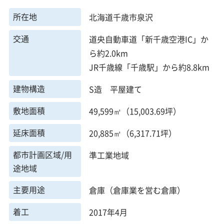
所在地
北海道千歳市泉沢
交通
道央自動車道「新千歳空港IC」か
ら約2.0km
JR千歳線「千歳駅」から約8.8km
建物構造
S造 平屋建て
敷地面積
49,599㎡（15,003.69坪）
延床面積
20,885㎡（6,317.71坪）
都市計画区域/用
準工業地域
途地域
主要用途
倉庫（倉庫業を営む倉庫）
着工
2017年4月