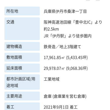
所在地
兵庫県伊丹市桑津一丁目
交通
阪神高速池田線「豊中北IC」より
約2.5km
JR「伊丹駅」より徒歩圏内
建物構造
鉄骨造／地上3階建て
敷地面積
17,961.85㎡ (5,433.45坪)
延床面積
29,978.07㎡ (9,068.36坪)
都市計画区域/用
工業地域
途地域
主要用途
倉庫 (倉庫業を営む倉庫)
着工
2021年9月1日 着工