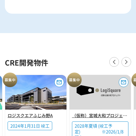
CRE開発物件
募集中
募集中
ロジスクエアふじみ野A
（仮称）宮城大和プロジェクト
2024年1月31日 竣工
2028年夏頃 (竣工予
定) ※2026/1/8