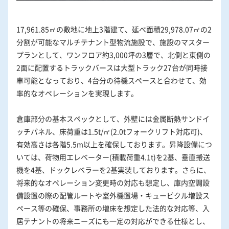
17,961.85㎡の敷地に地上3階建て、延べ面積29,978.07㎡の2
分割が可能なマルチテナント型物流施設で、施設のマスター
プランとして、ワンフロア約3,000坪の3層で、北側と東側の
2面に配置するトラックバースは大型トラック27台が同時接
車可能となっており、4台分の待機スペースと合わせて、効
率的なオペレーションを実現します。
倉庫部分の基本スペックとして、外壁には金属断熱サンドイ
ッチパネル、床荷重は1.5t/㎡(2.0tフォークリフト対応可)、
有効高さは各階5.5m以上を確保しております。昇降設備につ
いては、荷物用エレベーター(積載荷重4.1t)を2基、垂直搬送
機を4基、ドックレベラーを2基実装しております。さらに、
将来的なオペレーション変更時の対応も想定し、庫内空調設
備設置の際の配管ルートや室外機置場・キュービクル増設ス
ペース等の確保、事務所の増床を想定した法的な対応等、入
居テナントの将来ニーズにも一定の対応ができる仕様とし、