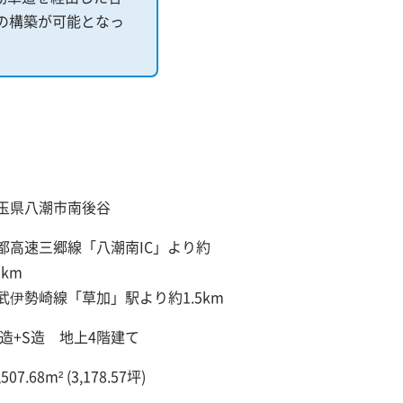
の構築が可能となっ
玉県八潮市南後谷
都高速三郷線「八潮南IC」より約
0km
武伊勢崎線「草加」駅より約1.5km
C造+S造 地上4階建て
,507.68m² (3,178.57坪)