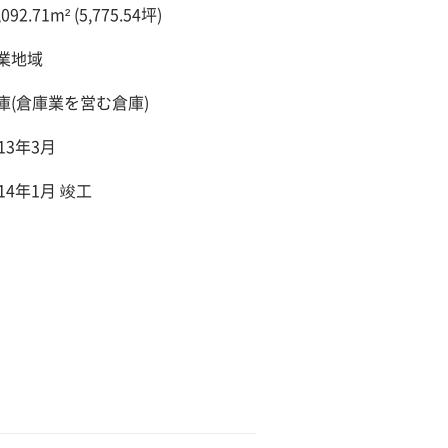
,092.71m² (5,775.54坪)
業地域
庫(倉庫業を営む倉庫)
013年3月
014年1月 竣工