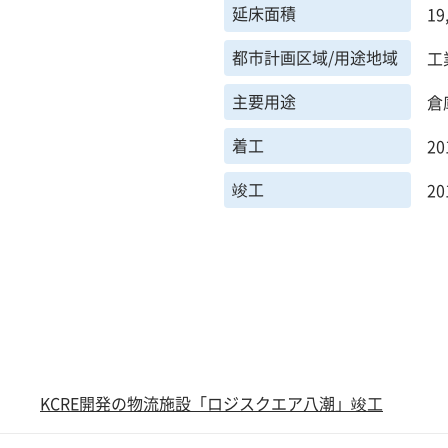
延床面積
19
都市計画区域/用途地域
工
主要用途
倉
着工
2
竣工
2
KCRE開発の物流施設「ロジスクエア八潮」竣工