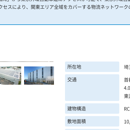
クセスにより、関東エリア全域をカバーする物流ネットワーク
所在地
埼
交通
首
4.
東
建物構造
R
敷地面積
10