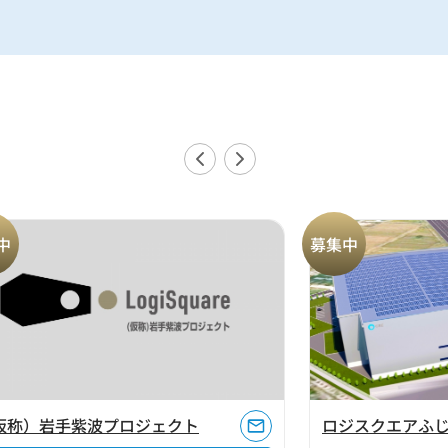
中
募集中
仮称）岩手紫波プロジェクト
ロジスクエアふじみ