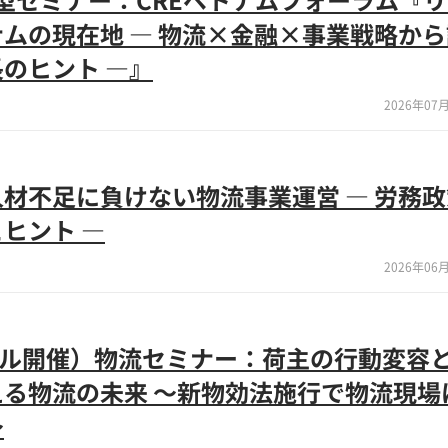
ムの現在地 ― 物流×金融×事業戦略か
のヒント ―』
2026年07月
材不足に負けない物流事業運営 ― 労務
ヒント ―
2026年06月
リアル開催）物流セミナー：荷主の行動変容
る物流の未来 ～新物効法施行で物流現場
～