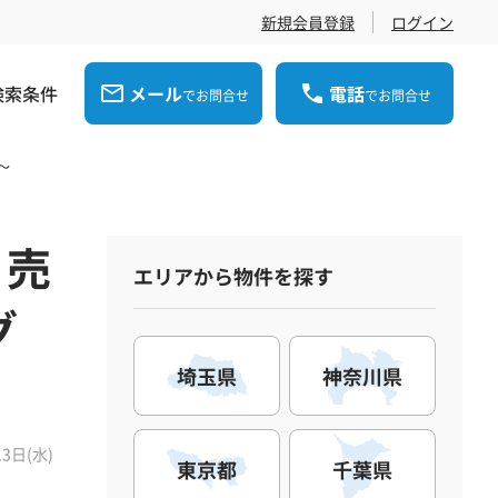
新規会員登録
ログイン
検索条件
メール
電話
でお問合せ
でお問合せ
～
 売
エリアから物件を探す
グ
埼玉県
神奈川県
13日(水)
東京都
千葉県