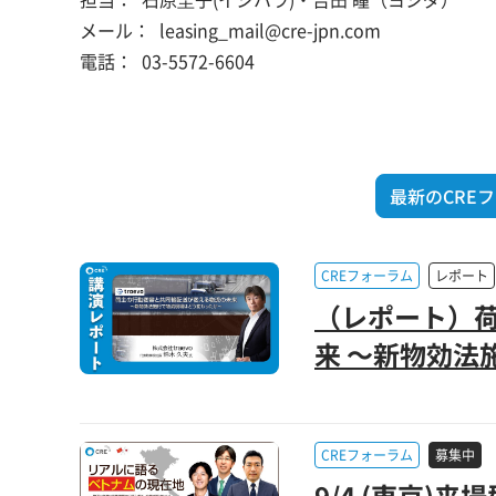
メール：
leasing_mail@cre-jpn.com
電話：
03-5572-6604
最新のCRE
CREフォーラム
レポート
（レポート）
来 ～新物効法
CREフォーラム
募集中
9/4 (東京