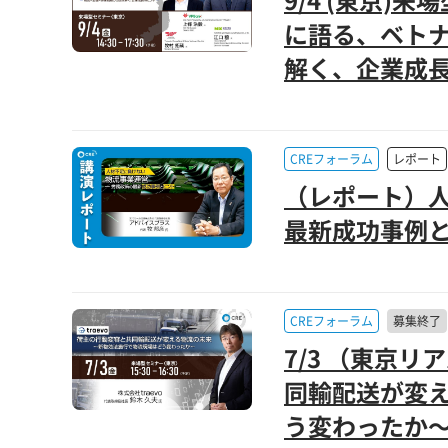
に語る、ベトナ
解く、企業成長
CREフォーラム
レポート
（レポート）人
最新成功事例と
CREフォーラム
募集終了
7/3 （東京
同輸配送が変え
う変わったか