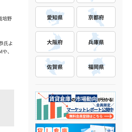
愛知県
京都府
栽培野
大阪府
兵庫県
恭氏よ
Mや、
。
佐賀県
福岡県