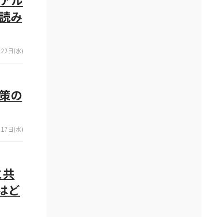
ら読み
22日(水)
政策の
17日(水)
と共
はど