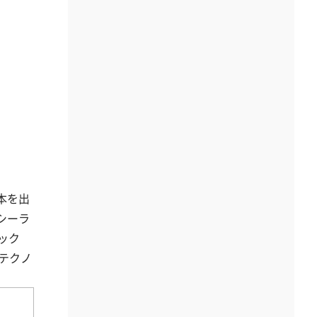
本を出
シーラ
ック
テクノ