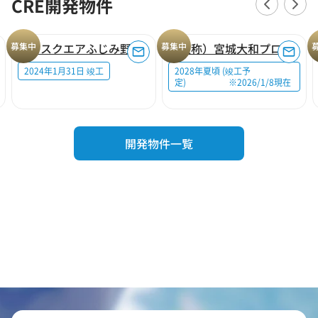
CRE開発物件
募集中
ロジスクエアふじみ野A
募集中
（仮称）宮城大和プロジェクト
2024年1月31日 竣工
2028年夏頃 (竣工予
定) ※2026/1/8現在
開発物件一覧