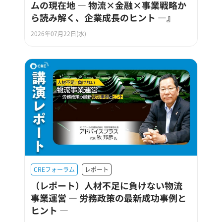
ムの現在地 ― 物流×金融×事業戦略か
ら読み解く、企業成長のヒント ―』
2026年07月22日(水)
CREフォーラム
レポート
（レポート）人材不足に負けない物流
事業運営 ― 労務政策の最新成功事例と
ヒント ―