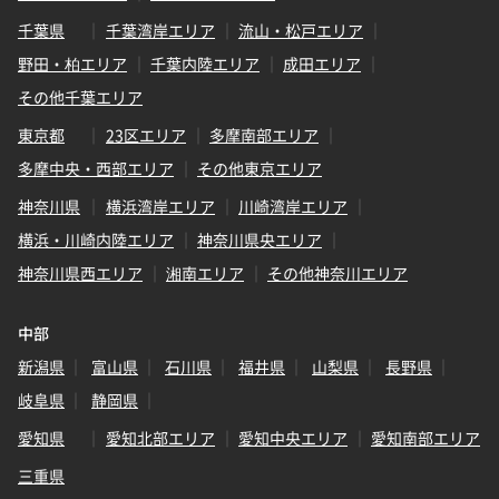
千葉県
千葉湾岸エリア
流山・松戸エリア
野田・柏エリア
千葉内陸エリア
成田エリア
その他千葉エリア
東京都
23区エリア
多摩南部エリア
多摩中央・西部エリア
その他東京エリア
神奈川県
横浜湾岸エリア
川崎湾岸エリア
横浜・川崎内陸エリア
神奈川県央エリア
神奈川県西エリア
湘南エリア
その他神奈川エリア
中部
新潟県
富山県
石川県
福井県
山梨県
長野県
岐阜県
静岡県
愛知県
愛知北部エリア
愛知中央エリア
愛知南部エリア
三重県