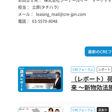
お問合せ先：
株式会社シーアールイー マーケティ
担当：
立原(タチハラ)
メール：
leasing_mail@cre-jpn.com
電話：
03-5570-8048
最新のCRE
CREフォーラム
レポート
（レポート）
来 ～新物効法
CREフォーラム
募集中