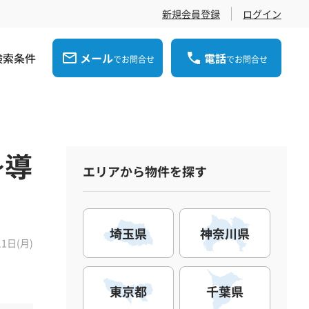
新規会員登録
ログイン
検索条件
メール
電話
でお問合せ
でお問合せ
~導
エリアから物件を探す
埼玉県
神奈川県
11日(月)
東京都
千葉県