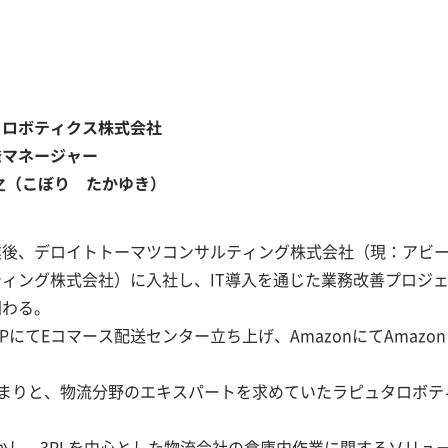
タロボティクス株式会社
発マネージャー
之（こぼり たかゆき）
業後、デロイトトーマツコンサルティング株式会社（現：アビ
ティング株式会社）に入社し、IT導入を通じた業務改善プロジ
関わる。
にてEコマース配送センター立ち上げ、AmazonにてAmazon F
高まりと、物流分野のエキスパートを求めていたラピュタロボテ
し、3PLを中心とした物流会社の倉庫内作業に関するソリュ