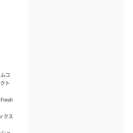
ームコ
ェクト
resh
ィクス
ーショ