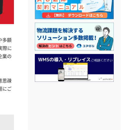
や多額
実際に
企業の
意思疎
軽にご