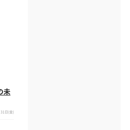
の未
31日(金)