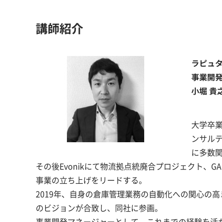
講師紹介
ラピュ
事業開
小堀 貴
大学卒
ンサル
に多数
その後Evonikにて物流拠点統廃合プロジェクト、GAP
事業の立ち上げをリードする。
2019年、自身の倉庫管理業務の自動化への関心の
のビジョンが合致し、同社に参画。
事業開発マネージャーとして、これまでの経験を活か