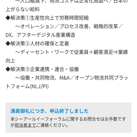
～人口縮減下、物流コストは正常化局面へ／日本の
上がらない給料
◆解決策①生産性向上で労務時間短縮
～オペレーション／プロセス改善、戦略的改革／
DX、アフターデジタル産業構造
◆解決策②人材の確保と定着
～ディーセント・ワークで従業員＋顧客満足⇒業績
向上
◆解決策③企業連携・連合・協働
～協働・共同物流、M&A／オープン物流共同プラッ
トフォーム(NLJ/PI)
満員御礼につき、申込終了しました
本シーアールイーフォーラムに関するお問合せはお手数です
が
担当者まで
ご連絡ください。