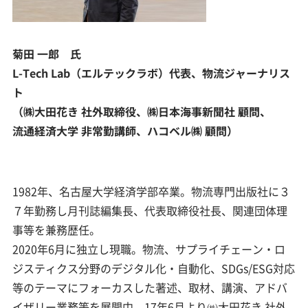
菊田 一郎 氏
L-Tech Lab（エルテックラボ）代表、物流ジャーナリス
ト
（㈱大田花き 社外取締役、㈱日本海事新聞社 顧問、
流通経済大学 非常勤講師、ハコベル㈱ 顧問）
1982年、名古屋大学経済学部卒業。物流専門出版社に３
７年勤務し月刊誌編集長、代表取締役社長、関連団体理
事等を兼務歴任。
2020年6月に独立し現職。物流、サプライチェーン・ロ
ジスティクス分野のデジタル化・自動化、SDGs/ESG対応
等のテーマにフォーカスした著述、取材、講演、アドバ
イザリー業務等を展開中。17年6月より㈱大田花き 社外