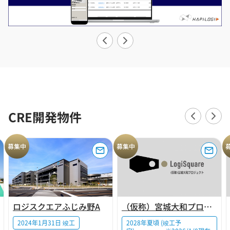
CRE開発物件
募集中
募集中
ロジスクエアふじみ野A
（仮称）宮城大和プロジェクト
2024年1月31日 竣工
2028年夏頃 (竣工予