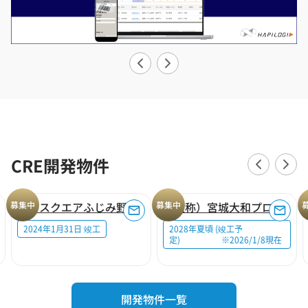
CRE開発物件
募集中
ロジスクエアふじみ野A
募集中
（仮称）宮城大和プロジェクト
2024年1月31日 竣工
2028年夏頃 (竣工予
定) ※2026/1/8現在
開発物件一覧