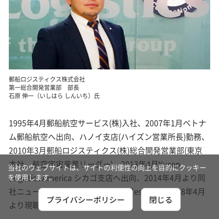
郵船ロジスティクス株式会社
第一総合開発営業部 部長
石原 伸一（いしはら しんいち）氏
1995年4月郵船航空サービス(株)入社、2007年1月ベトナ
ム郵船航空へ出向、ハノイ支店(ハイズン営業所長)勤務、
2010年3月郵船ロジスティクス(株)総合開発営業部(東京
本社、航空宇宙産業リーダー)、2013年4月Yusen
当社のウェブサイトは、サイトの利便性の向上を目的にクッキー
Logistics America シカゴ支店へ出向、2014年4月より同
を使用します。
社ニューヨーク本社(Director of Sales)勤務、2018年4月
プライバシーポリシー
閉じる
より現職。