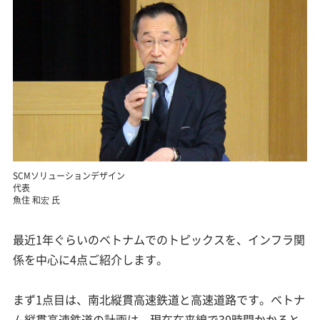
SCMソリューションデザイン
代表
魚住 和宏 氏
最近1年ぐらいのベトナムでのトピックスを、インフラ関
係を中心に4点ご紹介します。
まず1点目は、南北縦貫高速鉄道と高速道路です。ベトナ
ム縦貫高速鉄道の計画は、現在在来線で30時間かかると