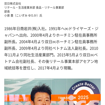
双日株式会社
リテール・生活産業本部 食品・リテール事業部
部長
小泉 豊（こいずみ ゆたか）氏
1986年日商岩井(株)入社。1991年へ㈱ドライヤーズ・ジ
ャパンへ出向、2000年4月よりホーチミン駐在員事務所
副所長。2004年4月より双日㈱ホーチミン駐在員事務所
副所長、2009年4月より同社ベトナム法人副社長。2010
年11月より同社生活産業部門。2015年5月より双日㈱ベ
トナム会社副社長、その後リテール事業本部アセアン地
域統括等を歴任し、2017年4月より現職。