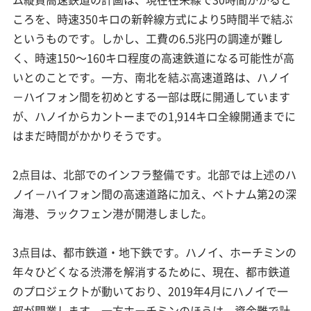
ころを、時速350キロの新幹線方式により5時間半で結ぶ
というものです。しかし、工費の6.5兆円の調達が難し
く、時速150～160キロ程度の高速鉄道になる可能性が高
いとのことです。一方、南北を結ぶ高速道路は、ハノイ
－ハイフォン間を初めとする一部は既に開通しています
が、ハノイからカントーまでの1,914キロ全線開通までに
はまだ時間がかかりそうです。
2点目は、北部でのインフラ整備です。北部では上述のハ
ノイ－ハイフォン間の高速道路に加え、ベトナム第2の深
海港、ラックフェン港が開港しました。
3点目は、都市鉄道・地下鉄です。ハノイ、ホーチミンの
年々ひどくなる渋滞を解消するために、現在、都市鉄道
のプロジェクトが動いており、2019年4月にハノイで一
部が開業します。一方ホーチミンのほうは、資金難で計