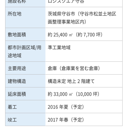
施設名称
ロジスクエア守谷
所在地
茨城県守谷市（守谷市松並土地区
画整理事業地区内）
敷地面積
約 25,400 ㎡（約 7,700 坪）
都市計画区域/用
準工業地域
途地域
主要用途
倉庫（倉庫業を営む倉庫）
建物構造
構造未定 地上 2 階建て
延床面積
約 33,000 ㎡（10,000 坪）
着工
2016 年夏（予定）
竣工
2017 年春（予定）