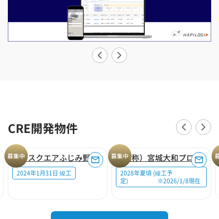
CRE開発物件
募集中
ロジスクエアふじみ野A
募集中
（仮称）宮城大和プロジェクト
2024年1月31日 竣工
2028年夏頃 (竣工予
定) ※2026/1/8現在