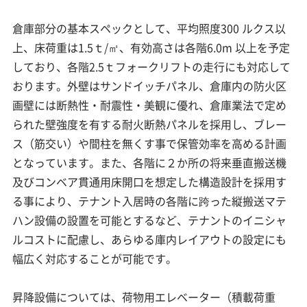
倉庫部分の基本スペックとして、平均照度300 ルクス以
上、床荷重は1.5ｔ/㎡、有効高さは各階6.0m 以上を予定
しており、各階2.5ｔフォークリフトの走行にも対応して
おります。外壁はサンドイッチパネル、倉庫内の防火区
画壁には断熱性・耐震性・美観に優れ、倉庫業法で定め
られた壁強度を有する耐火断熱パネルを採用し、ブレー
ス（筋交い）や間柱を無くす事で保管効率を高める計画
となっています。また、各階に２か所の将来垂直搬送機
及びコンベア貫通用床開口を想定した構造設計を採用す
る事により、テナント入居時の各階に跨った縦搬送マテ
ハン設備の設置を可能とするなど、テナントのイニシャ
ルコストに配慮し、あらゆる庫内レイアウトの設定にも
幅広く対応することが可能です。
昇降設備については、荷物用エレベーター（積載荷重