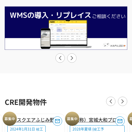
CRE開発物件
募集中
ロジスクエアふじみ野A
募集中
（仮称）宮城大和プロジェクト
2024年1月31日 竣工
2028年夏頃 (竣工予