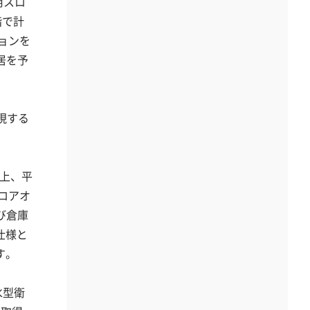
用スロ
階で計
ョンを
居を予
現する
以上、平
ロアオ
び倉庫
仕様と
す。
水型衛