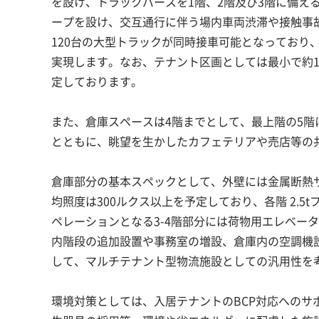
を設け、トラックバースを1階、2階及び3階に備え
ープを設け、交互通行に伴う場内車両渋滞や接触事故
120台の大型トラックが同時接車可能となっており
実現します。なお、テナント区画としては最小で約1
定しております。
また、倉庫スペースは4階までとして、最上階の5
とともに、眺望を生かしたカフェテリアや売店等の
倉庫部分の基本スペックとして、外壁には金属断熱サン
均照度は300ルクス以上を予定しており、各階 2.
ペレーションとなる3-4階部分には荷物用エレベータ
内階段の追加設置や事務室の増設、倉庫内の空調機
して、マルチテナント型物流施設としての汎用性を
環境対策としては、入居テナントのBCP対応へのサ