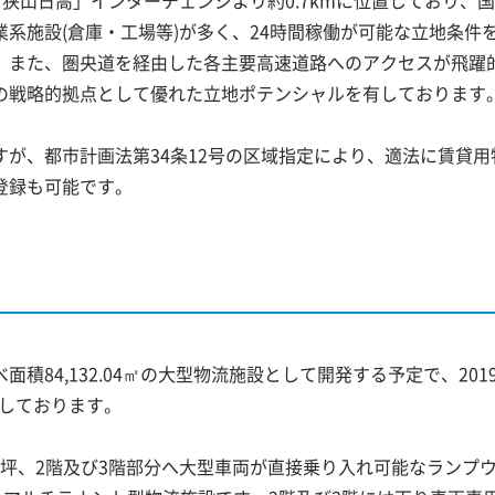
狭山日高」インターチェンジより約0.7kmに位置しており、国道
系施設(倉庫・工場等)が多く、24時間稼働が可能な立地条件
。また、圏央道を経由した各主要高速道路へのアクセスが飛躍
の戦略的拠点として優れた立地ポテンシャルを有しております
が、都市計画法第34条12号の区域指定により、適法に賃貸用
登録も可能です。
べ面積84,132.04㎡の大型物流施設として開発する予定で、201
定しております。
30坪、2階及び3階部分へ大型車両が直接乗り入れ可能なランプ