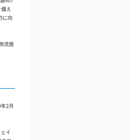
407
を備え
的に向
。
物流施
9年2月
ウェイ