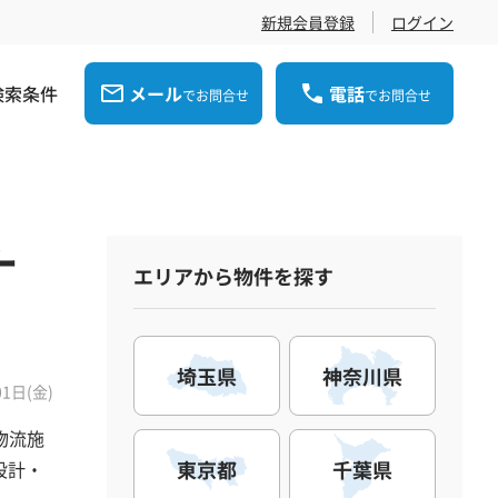
新規会員登録
ログイン
検索条件
メール
電話
でお問合せ
でお問合せ
ナ
エリアから物件を探す
埼玉県
神奈川県
01日(金)
物流施
東京都
千葉県
設計・