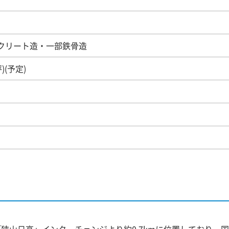
ンクリート造・一部鉄骨造
 坪)(予定)