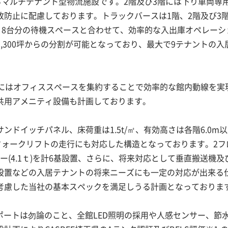
るマルチテナント型物流施設です。2階及び3階には下り車両専
防止に配慮しております。トラックバースは1階、2階及び3
、8台分の待機スペースと合わせて、効率的な入出庫オペレーシ
,300坪からの分割が可能となっており、最大で9テナントの入
階にはオフィススペースを集約することで効率的な館内動線を実
共用アメニティ設備も計画しております。
ドイッチパネル、床荷重は1.5t/㎡、有効高さは各階6.0m
5tフォークリフトの走行にも対応した構造となっております。2フ
ー(4.1ｔ)を計6基設置、さらに、将来対応として垂直搬送機及
設置などの入居テナントの将来ニーズにも一定の対応が出来る
考慮した当社の基本スペックを満足しうる計画となっておりま
ポートは勿論のこと、全館LED照明の採用や人感センサー、節