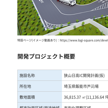
特設ページ(イメージ動画あり)：https://www.logi-square.com/develop
開発プロジェクト概要
施設名称
狭山日高IC開発計画(仮)
所在地
埼玉県飯能市芦苅場
敷地面積
36,815.37 ㎡(11,136.64 
都市計画区域/用途地域
市街化調整区域