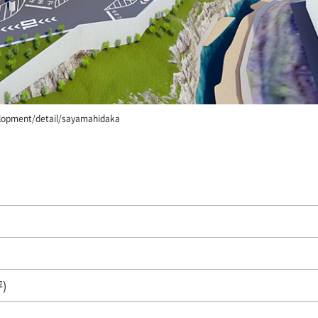
ment/detail/sayamahidaka
坪)