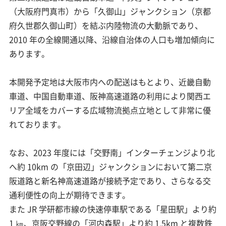
（大阪府門真市）から「久御山」ジャンクション（京都
府久世郡久御山町）を結ぶ内陸物流の大動脈であり、
2010 年の全線開通以降、沿線自治体の人口も増加傾向に
あります。
本開発予定地は大阪市内への配送はもとより、近畿自動
車道、中国自動車道、阪神高速道路の利用により関西エ
リア全域をカバーする広域物流拠点立地として非常に優
れております。
なお、2023 年度には「交野南」インターチェンジより北
へ約 10km の「京田辺」ジャンクションにおいて第二京
阪道路と新名神高速道路が接続予定であり、さらなる交
通利便性の向上が期待できます。
また JR 学研都市線の快速停車駅である「星田駅」より約
1 ㎞、京阪交野線の「河内森駅」より約 1.5km と複数鉄