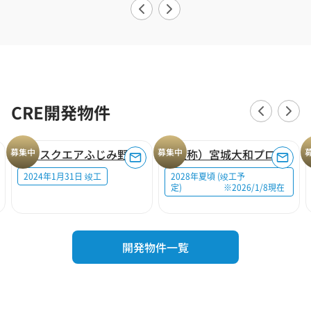
CRE開発物件
募集中
ロジスクエアふじみ野A
募集中
（仮称）宮城大和プロジェクト
2024年1月31日 竣工
2028年夏頃 (竣工予
定) ※2026/1/8現在
開発物件一覧