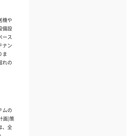
送機や
設備設
ペース
テナン
りま
掘れの
。
テムの
計画)策
は、全
り、