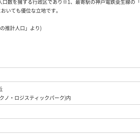
人口数を擁する行政区であり※1、最寄駅の神戸電鉄粟生線の
においても優位な立地です。
市の推計人口」より)
丘
クノ・ロジスティックパーク)内