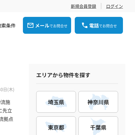
新規会員登録
ログイン
検索条件
メール
電話
でお問合せ
でお問合せ
エリアから物件を探す
30日(木)
埼玉県
神奈川県
物流施
に先立
物流拠点
東京都
千葉県