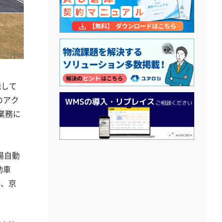
地して
のアク
業務に
陽自動
動車
市、京