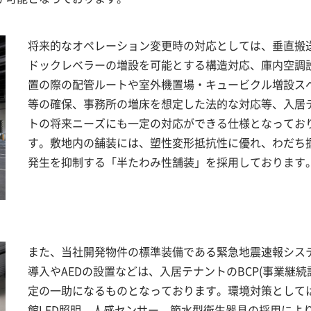
将来的なオペレーション変更時の対応としては、垂直搬
ドックレベラーの増設を可能とする構造対応、庫内空調
置の際の配管ルートや室外機置場・キュービクル増設ス
等の確保、事務所の増床を想定した法的な対応等、入居
トの将来ニーズにも一定の対応ができる仕様となってお
す。敷地内の舗装には、塑性変形抵抗性に優れ、わだち
発生を抑制する「半たわみ性舗装」を採用しております
また、当社開発物件の標準装備である緊急地震速報シス
導入やAEDの設置などは、入居テナントのBCP(事業継続
定の一助になるものとなっております。環境対策として
館LED照明、人感センサー、節水型衛生器具の採用によ