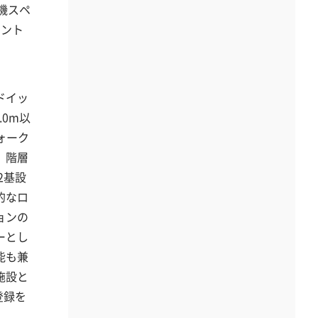
機スペ
ナント
ドイッ
.0m以
ォーク
、階層
2基設
的なロ
ョンの
ーとし
能も兼
施設と
登録を