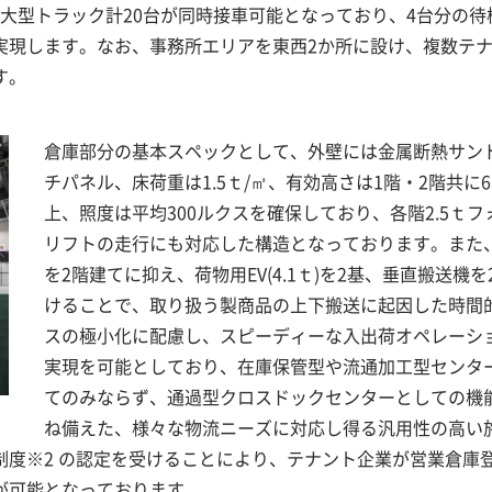
は大型トラック計20台が同時接車可能となっており、4台分の待
実現します。なお、事務所エリアを東西2か所に設け、複数テ
す。
倉庫部分の基本スペックとして、外壁には金属断熱サン
チパネル、床荷重は1.5ｔ/㎡、有効高さは1階・2階共に6
上、照度は平均300ルクスを確保しており、各階2.5ｔフ
リフトの走行にも対応した構造となっております。また
を2階建てに抑え、荷物用EV(4.1ｔ)を2基、垂直搬送機を
けることで、取り扱う製商品の上下搬送に起因した時間
スの極小化に配慮し、スピーディーな入出荷オペレーシ
実現を可能としており、在庫保管型や流通加工型センタ
てのみならず、通過型クロスドックセンターとしての機
ね備えた、様々な物流ニーズに対応し得る汎用性の高い
度※2 の認定を受けることにより、テナント企業が営業倉庫
が可能となっております。