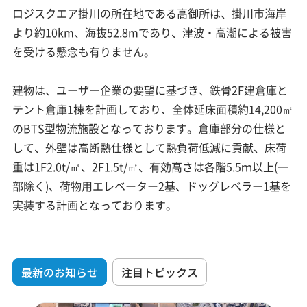
ロジスクエア掛川の所在地である高御所は、掛川市海岸
より約10km、海抜52.8mであり、津波・高潮による被害
を受ける懸念も有りません。
建物は、ユーザー企業の要望に基づき、鉄骨2F建倉庫と
テント倉庫1棟を計画しており、全体延床面積約14,200㎡
のBTS型物流施設となっております。倉庫部分の仕様と
して、外壁は高断熱仕様として熱負荷低減に貢献、床荷
重は1F2.0t/㎡、2F1.5t/㎡、有効高さは各階5.5ｍ以上(一
部除く)、荷物用エレベーター2基、ドッグレベラー1基を
実装する計画となっております。
最新のお知らせ
注目トピックス