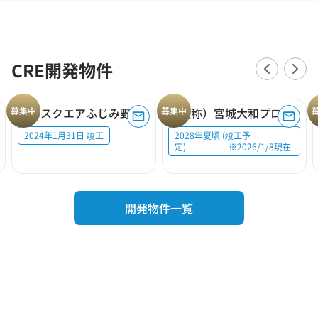
CRE開発物件
募集中
ロジスクエアふじみ野A
募集中
（仮称）宮城大和プロジェクト
2024年1月31日 竣工
2028年夏頃 (竣工予
定) ※2026/1/8現在
開発物件一覧