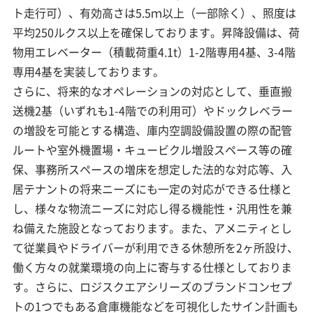
ト走行可）、有効高さは5.5ｍ以上（一部除く）、照度は
平均250ルクス以上を確保しております。昇降設備は、荷
物用エレベーター（積載荷重4.1t）1-2階専用4基、3-4階
専用4基を実装しております。
さらに、将来的なオペレーションの対応として、垂直搬
送機2基（いずれも1-4階での利用可）やドックレベラー
の増設を可能とする構造、庫内空調設備設置の際の配管
ルートや室外機置場・キュービクル増設スペース等の確
保、事務所スペースの増床を想定した法的な対応等、入
居テナントの将来ニーズにも一定の対応ができる仕様と
し、様々な物流ニーズに対応し得る機能性・汎用性を兼
ね備えた施設となっております。また、アメニティとし
て従業員やドライバーが利用できる休憩所を2ヶ所設け、
働く方々の就業環境の向上に寄与する仕様としておりま
す。さらに、ロジスクエアシリーズのブランドコンセプ
トの1つでもある倉庫機能などを可視化したサイン計画も