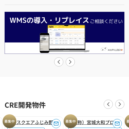
CRE開発物件
募集中
ロジスクエアふじみ野A
募集中
（仮称）宮城大和プロジェクト