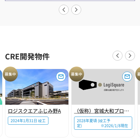
CRE開発物件
募集中
募集中
ロジスクエアふじみ野A
（仮称）宮城大和プロジェクト
2024年1月31日 竣工
2028年夏頃 (竣工予
定) ※2026/1/8現在